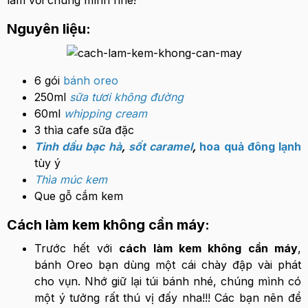
Nguyên liệu:
6 gói
bánh oreo
250ml
sữa tươi không đường
60ml
whipping cream
3 thìa cafe sữa đặc
Tinh dầu bạc hà
,
sốt caramel
,
hoa quả đông lạnh
tùy ý
Thìa múc kem
Que gỗ cắm kem
Cách làm kem không cần máy:
Trước hết với
cách làm kem không cần máy
,
bánh Oreo bạn dùng một cái chày đập vài phát
cho vụn. Nhớ giữ lại túi bánh nhé, chúng mình có
một ý tưởng rất thú vị đấy nha!!! Các bạn nên để