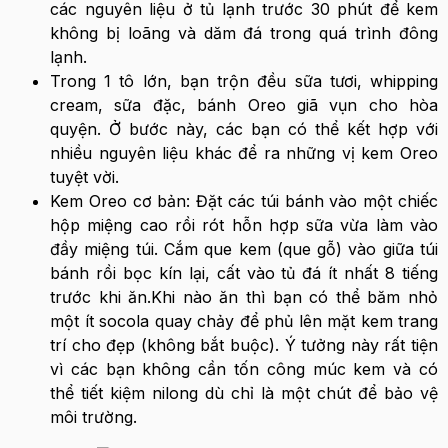
các nguyên liệu ở tủ lạnh trước 30 phút để kem
không bị loãng và dăm đá trong quá trình đông
lạnh.
Trong 1 tô lớn, bạn trộn đều sữa tươi, whipping
cream, sữa đặc, bánh Oreo giã vụn cho hòa
quyện. Ở bước này, các bạn có thể kết hợp với
nhiều nguyên liệu khác để ra những vị kem Oreo
tuyệt vời.
Kem Oreo cơ bản: Đặt các túi bánh vào một chiếc
hộp miệng cao rồi rót hỗn hợp sữa vừa làm vào
đầy miệng túi. Cắm que kem (que gỗ) vào giữa túi
bánh rồi bọc kín lại, cất vào tủ đá ít nhất 8 tiếng
trước khi ăn.Khi nào ăn thì bạn có thể băm nhỏ
một ít socola quay chảy để phủ lên mặt kem trang
trí cho đẹp (không bắt buộc). Ý tưởng này rất tiện
vì các bạn không cần tốn công múc kem và có
thể tiết kiệm nilong dù chỉ là một chút để bảo vệ
môi trường.