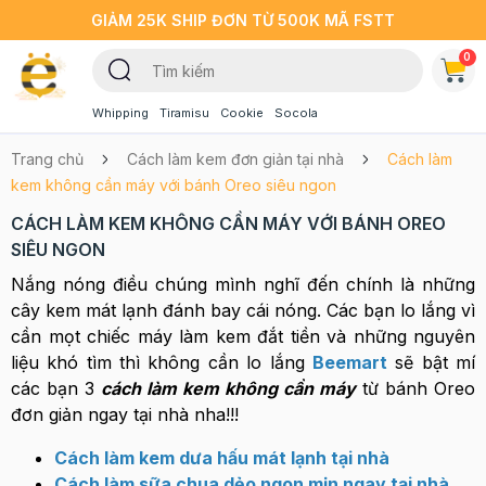
GIẢM 25K SHIP ĐƠN TỪ 500K MÃ FSTT
0
Whipping
Tiramisu
Cookie
Socola
Trang chủ
Cách làm kem đơn giản tại nhà
Cách làm
kem không cần máy với bánh Oreo siêu ngon
CÁCH LÀM KEM KHÔNG CẦN MÁY VỚI BÁNH OREO
SIÊU NGON
Nắng nóng điều chúng mình nghĩ đến chính là những
cây kem mát lạnh đánh bay cái nóng. Các bạn lo lắng vì
cần mọt chiếc máy làm kem đắt tiền và những nguyên
liệu khó tìm thì không cần lo lắng
Beemart
sẽ bật mí
các bạn 3
cách làm kem không cần máy
từ bánh Oreo
đơn giản ngay tại nhà nha!!!
Cách làm kem dưa hấu mát lạnh tại nhà
Cách làm sữa chua dẻo ngon mịn ngay tại nhà