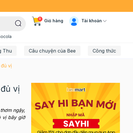
0
Tài khoản
Giỏ hàng
Socola
g Thu
Câu chuyện của Bee
Công thức
đủ vị
đủ vị
 thơm ngậy,
 vị bây giờ