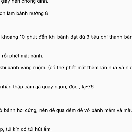
 giấy nến chống dính.
 khoảng 10 phút đến khi bánh đạt đủ 3 tiêu chí thành bá
 rồi phết mặt bánh.
khi bánh vàng ruộm. (có thể phết mặt thêm lần nữa và nư
 vỏ bánh hơi cứng, nên để qua đêm để vỏ bánh mềm và mà
 túi kín có túi hút ẩm.