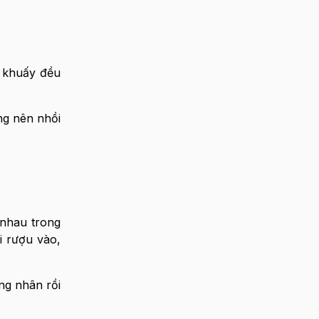
, khuấy đều
ng nên nhồi
 nhau trong
i rượu vào,
ng nhân rồi