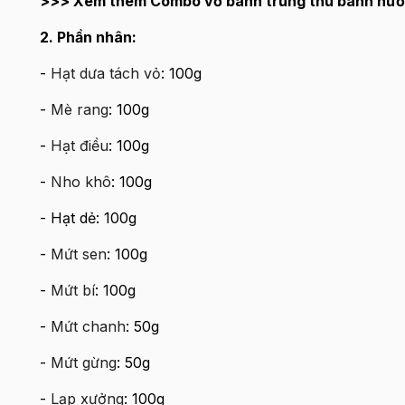
>>> Xem thêm Combo vỏ bánh trung thu bánh nư
2. Phần nhân:
-
Hạt dưa tách vỏ
: 100g
-
Mè rang
: 100g
-
Hạt điều
: 100g
-
Nho khô
: 100g
- Hạt dẻ: 100g
-
Mứt sen
: 100g
-
Mứt bí
: 100g
-
Mứt chanh
: 50g
-
Mứt gừng
: 50g
-
Lạp xưởng
: 100g