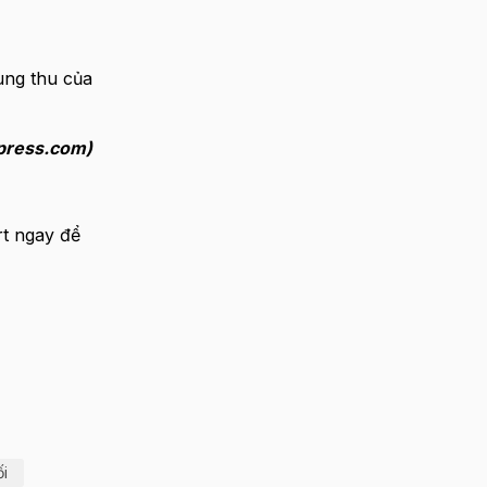
ung thu của
press.com)
t ngay để
i