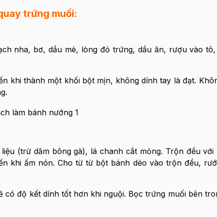
uay trứng muối:
ạch nha, bơ, dầu mè, lòng đỏ trứng, dầu ăn, rượu vào tô
n khi thành một khối bột mịn, không dính tay là đạt. Khô
g.
 liệu (trừ dăm bông gà), lá chanh cắt mỏng. Trộn đều với
n khi ấm nón. Cho từ từ bột bánh dẻo vào trộn đều, rướ
 có độ kết dính tốt hơn khi nguội. Bọc trứng muối bên tro