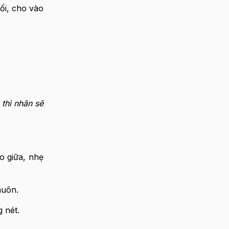
ối, cho vào
 thì nhân sẽ
o giữa, nhẹ
huôn.
 nét.