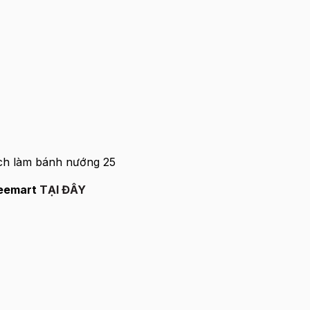
Beemart
TẠI ĐÂY