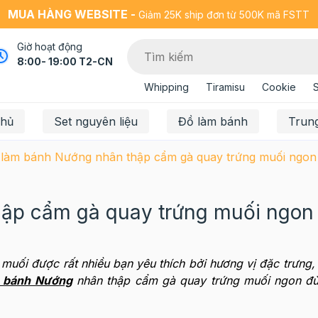
MUA HÀNG WEBSITE -
Giảm 25K ship đơn từ 500K mã FSTT
Giờ hoạt động
8:00- 19:00 T2-CN
Whipping
Tiramisu
Cookie
chủ
Set nguyên liệu
Đồ làm bánh
Trun
làm bánh Nướng nhân thập cẩm gà quay trứng muối ngon 
ập cẩm gà quay trứng muối ngon 
muối được rất nhiều bạn yêu thích bởi hương vị đặc trưng,
m bánh Nướng
nhân thập cẩm gà quay trứng muối ngon đủ