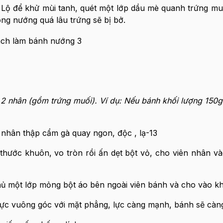
Lộ để khử mùi tanh, quét một lớp dầu mè quanh trứng mu
ng nướng quá lâu trứng sẽ bị bở.
: 2 nhân (gồm trứng muối). Ví dụ: Nếu bánh khối lượng 150g
hước khuôn, vo tròn rồi ấn dẹt bột vỏ, cho viên nhân và
ủ một lớp mỏng bột áo bên ngoài viên bánh và cho vào k
lực vuông góc với mặt phẳng, lực càng mạnh, bánh sẽ càng