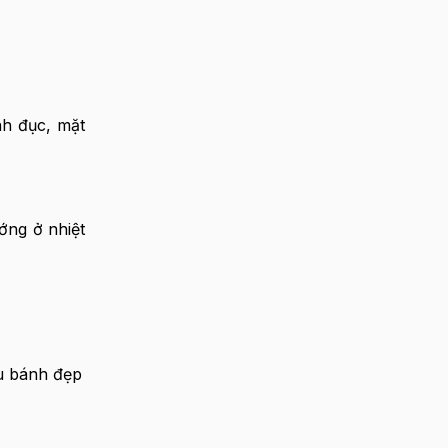
nh đục, mặt
ớng ở nhiệt
u bánh đẹp