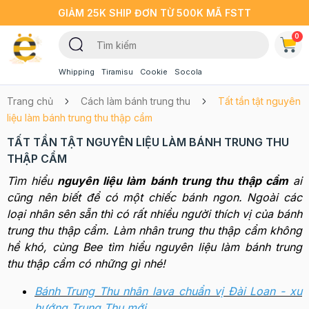
GIẢM 25K SHIP ĐƠN TỪ 500K MÃ FSTT
0
Whipping
Tiramisu
Cookie
Socola
Trang chủ
Cách làm bánh trung thu
Tất tần tật nguyên
liệu làm bánh trung thu thập cẩm
TẤT TẦN TẬT NGUYÊN LIỆU LÀM BÁNH TRUNG THU
THẬP CẨM
Tìm hiểu
nguyên liệu làm bánh trung thu thập cẩm
ai
cũng nên biết để có một chiếc bánh ngon. Ngoài các
loại nhân sên sẵn thì có rất nhiều người thích vị của bánh
trung thu thập cẩm. Làm nhân trung thu thập cẩm không
hề khó, cùng Bee tìm hiểu nguyên liệu làm bánh trung
thu thập cẩm có những gì nhé!
Bánh Trung Thu nhân lava chuẩn vị Đài Loan - xu
hướng Trung Thu mới