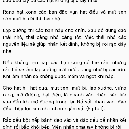
đảo đều tay để các hạt không bị cháy nhé!
Rang hạt xong các bạn đập vụn hạt điều và mứt sen
còn mứt bí dài thì thái nhỏ.
Lạp xưởng thì các bạn hấp cho chín. Sau đó dùng dao
thái nhỏ, thái càng nhỏ càng tốt. Việc thái nhỏ các
nguyên liệu sẽ giúp nhân kết dính, không bị rời rạc đấy
nhé.
Nếu không tiện hấp các bạn cũng có thể rán, nhưng
rán thì sẽ làm lạp xưởng mất nước cũng như bị dai hơn.
Khi làm nhân sẽ không được mềm và ngọt khi hấp.
Cho hạt bí, hạt dưa, mứt sen, mứt bí, lạp xưởng, vừng
rang, mỡ đường, hạt điều, lá chanh vào chảo, sên lửa
vửa đến khi mỡ đường trong lại. Đổ sốt nhân vào, đảo
đều. Tiếp tục sên cho nhân ngấm sốt (5 phút).
Rắc đều bột nếp bánh dẻo vào và đảo đều để nhân kết
dính rồi bắc khỏi bếp. Viên nhân chặt tay không bị rời.