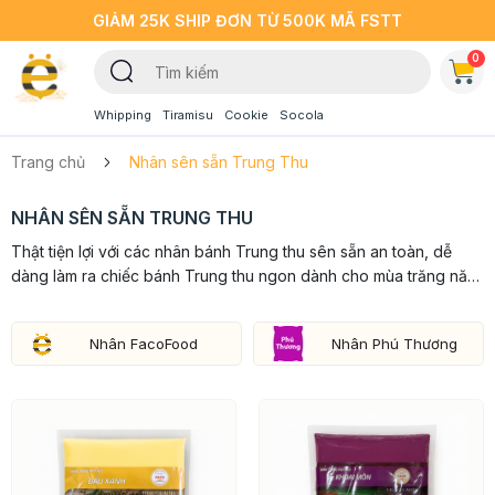
GIẢM 25K SHIP ĐƠN TỪ 500K MÃ FSTT
0
Whipping
Tiramisu
Cookie
Socola
Trang chủ
Nhân sên sẵn Trung Thu
NHÂN SÊN SẴN TRUNG THU
Thật tiện lợi với các nhân bánh Trung thu sên sẵn an toàn, dễ
dàng làm ra chiếc bánh Trung thu ngon dành cho mùa trăng năm
nay. Nhân bánh sên sẵn được đóng gói tiện lợi, gồm nhiều nhân
bánh...
Nhân FacoFood
Nhân Phú Thương