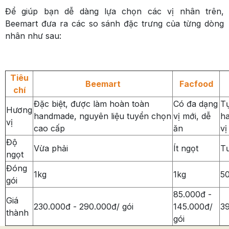
Để giúp bạn dễ dàng lựa chọn các vị nhân trên,
Beemart đưa ra các so sánh đặc trưng của từng dòng
nhân như sau:
Tiêu
Beemart
Facfood
chí
Đặc biệt, được làm hoàn toàn
Có đa dạng
Tự
Hương
handmade, nguyên liệu tuyển chọn
vị mới, dễ
ha
vị
cao cấp
ăn
vị
Độ
Vừa phải
Ít ngọt
Tư
ngọt
Đóng
1kg
1kg
50
gói
85.000đ -
Giá
230.000đ - 290.000đ/ gói
145.000đ/
39
thành
gói