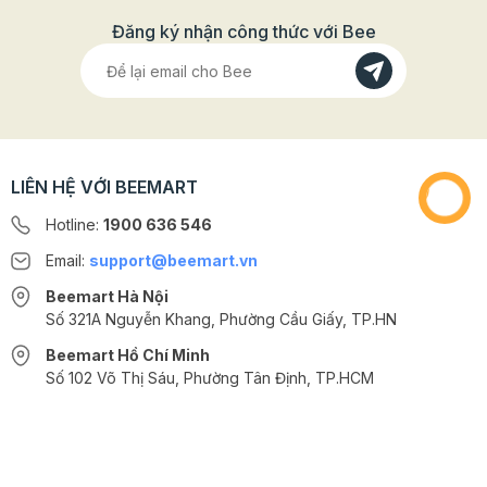
Đăng ký nhận công thức với Bee
LIÊN HỆ VỚI BEEMART
Hotline:
1900 636 546
Email:
support@beemart.vn
Beemart Hà Nội
Số 321A Nguyễn Khang, Phường Cầu Giấy, TP.HN
Beemart Hồ Chí Minh
Số 102 Võ Thị Sáu, Phường Tân Định, TP.HCM
@2024 CÔNG TY CỔ PHẦN BEEMART - GPĐKKD số: 0107285100 do Sở
KH-ĐT TP.HN cấp ngày 10/08/2018 tại Hà Nội. | Cung cấp bởi
Sapo