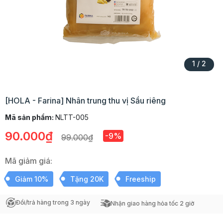
1
/
2
[HOLA - Farina] Nhân trung thu vị Sầu riêng
Mã sản phẩm:
NLTT-005
90.000₫
-9%
99.000₫
Mã giảm giá:
Giảm 10%
Tặng 20K
Freeship
Đổi/trả hàng trong 3 ngày
Nhận giao hàng hỏa tốc 2 giờ