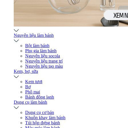
Nguyên liệu làm bánh
Bột làm bánh
Phụ gia làm bánh
Nguyên liệu socola
Nguyên liệu trang trí
Nguyên liệu tạo màu
Kem, bơ, sữa
Kem tươi
Bơ
Phô mai
Bánh đông lạnh
Dụng cụ làm bánh
Dụng cụ cơ bản
Khuôn khay làm bánh
Túi hộp đựng bánh
Máy móc làm bánh