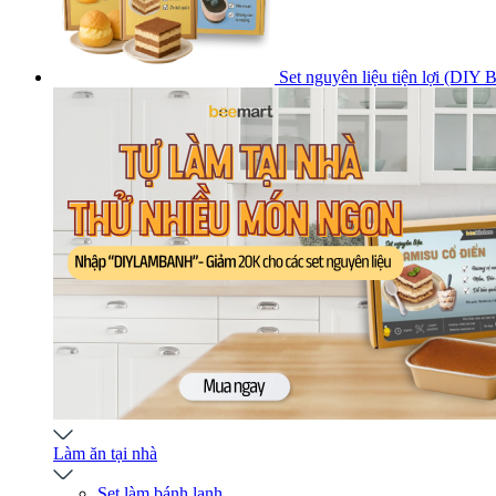
Set nguyên liệu tiện lợi (DIY 
Làm ăn tại nhà
Set làm bánh lạnh