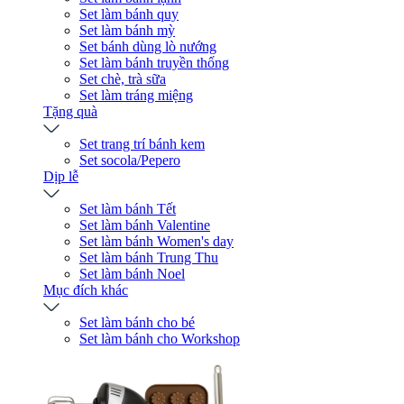
Set làm bánh quy
Set làm bánh mỳ
Set bánh dùng lò nướng
Set làm bánh truyền thống
Set chè, trà sữa
Set làm tráng miệng
Tặng quà
Set trang trí bánh kem
Set socola/Pepero
Dịp lễ
Set làm bánh Tết
Set làm bánh Valentine
Set làm bánh Women's day
Set làm bánh Trung Thu
Set làm bánh Noel
Mục đích khác
Set làm bánh cho bé
Set làm bánh cho Workshop