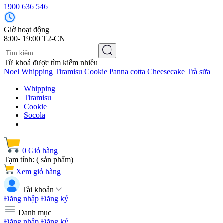
1900 636 546
Giờ hoạt động
8:00- 19:00 T2-CN
Từ khoá được tìm kiếm nhiều
Noel
Whipping
Tiramisu
Cookie
Panna cotta
Cheesecake
Trà sữa
Whipping
Tiramisu
Cookie
Socola
0
Giỏ hàng
Tạm tính:
(
sản phẩm)
Xem giỏ hàng
Tài khoản
Đăng nhập
Đăng ký
Danh mục
Đăng nhập
Đăng ký