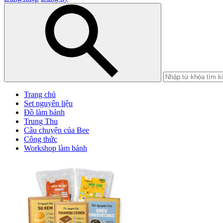
Trang chủ
Set nguyên liệu
Đồ làm bánh
Trung Thu
Câu chuyện của Bee
Công thức
Workshop làm bánh