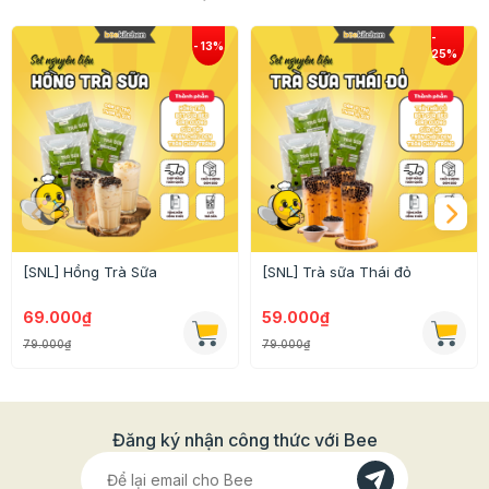
xanh. Đây là loại nhân hoàn toàn mới của Farina. Chắc
chắn hương vị này sẽ được các bạn nhỏ rất yêu thích
đấy nhé.
Sản phẩm nhân hương vị Chocolate sên sẵn này sẽ
giúp bạn tiết kiệm tối đa chi phí và thời gian chế biến, lại
còn có thể làm mới công thức bánh của bạn nữa chứ.
Bạn có thể mở ra và sử dụng trực tiếp làm nhân bánh
mà không phải qua bất cứ một thao tác nào khác.
[SNL] Hồng Trà Sữa
[SNL] Trà sữa Thái đỏ
69.000₫
59.000₫
79.000₫
79.000₫
Đăng ký nhận công thức với Bee