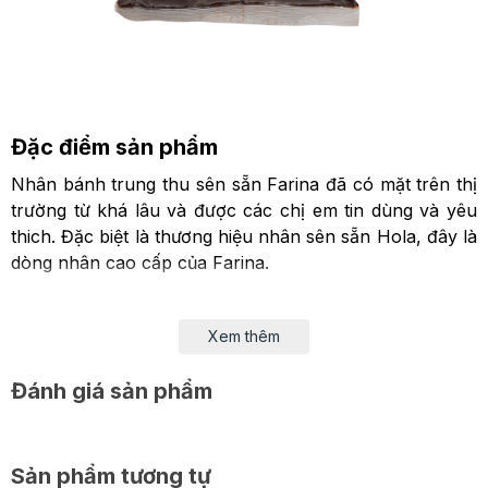
Đặc điểm sản phẩm
Nhân bánh trung thu sên sẵn Farina đã có mặt trên thị
trường từ khá lâu và được các chị em tin dùng và yêu
thich. Đặc biệt là thương hiệu nhân sên sẵn Hola, đây là
dòng nhân cao cấp của Farina.
Một số chị em thường chọn cách tự sên nhân để đảm
bảo nhân theo ý mình. Tuy nhiên việc này sẽ mất khá
Xem thêm
nhiều thời gian và còn có khá nhiều rủi ro khi thực hiện.
Do vậy, hiện nay, đa phần vẫn lựa chọn nhân sên sẵn
Đánh giá sản phẩm
bởi tính tiện dụng và có nhiều lựa chọn.
Nhân hương vị Chocolate Farina Hola 1kg
là sự kết hợp
Sản phẩm tương tự
của 2 nguyên liệu rất được yêu thích: chocolate và đậu