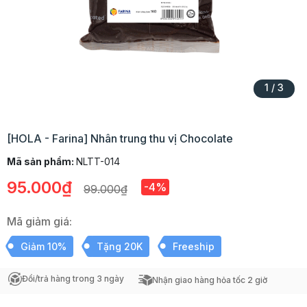
1
/
3
[HOLA - Farina] Nhân trung thu vị Chocolate
Mã sản phẩm:
NLTT-014
95.000₫
-4%
99.000₫
Mã giảm giá:
Giảm 10%
Tặng 20K
Freeship
Đổi/trả hàng trong 3 ngày
Nhận giao hàng hỏa tốc 2 giờ