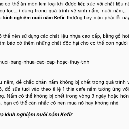
ng có thể ăn mòn kim loại khi được tiếp xúc với chất liệu 
cụ lọc,...) dùng trong quá trình vệ sinh nấm, nuôi nấm,..
ều
kinh nghiệm nuôi nấm Kefir
thường hay mắc phải lỗi nà
ó thể nên sử dụng các chất liệu nhựa cao cấp, bằng gỗ hoặ
à đảm bảo có thêm những chất độc hại cho cơ thể con người 
u năm, để chắc chắn nấm không bị chết trong quá trình
đổ sữa tươi vào theo tỉ lệ 1 thìa cafe nấm tương ứng vớ
ường. Nấm có thể không bị chết trong vòng 3 ngày hoặc hơn
a, bạn có thể cân nhắc có nên mua nó hay không nhé.
ủa kinh nghiệm nuôi nấm Kefir