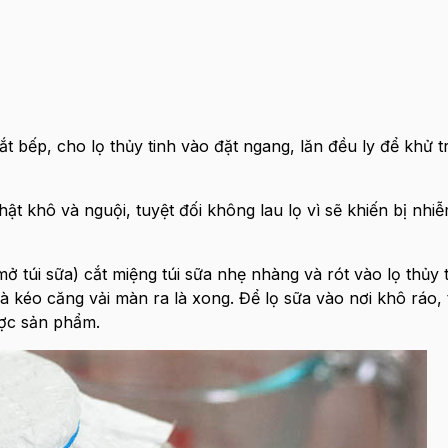
t bếp, cho lọ thủy tinh vào đặt ngang, lăn đều ly để khử tr
ật khô và nguội, tuyệt đối không lau lọ vì sẽ khiến bị nh
túi sữa) cắt miệng túi sữa nhẹ nhàng và rót vào lọ thủy ti
à kéo căng vải màn ra là xong. Để lọ sữa vào nơi khô ráo,
ược sản phẩm.