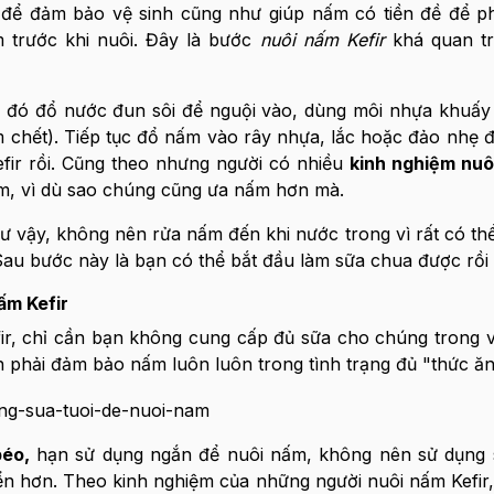
 để đảm bảo vệ sinh cũng như giúp nấm có tiền đề để phá
m trước khi nuôi. Đây là bước
nuôi nấm Kefir
khá quan t
u đó đổ nước đun sôi để nguội vào, dùng môi nhựa khuấ
chết). Tiếp tục đổ nấm vào rây nhựa, lắc hoặc đảo nhẹ 
efir rồi. Cũng theo nhưng người có nhiều
kinh nghiệm nuô
ấm, vì dù sao chúng cũng ưa nấm hơn mà.
hư vậy, không nên rửa nấm đến khi nước trong vì rất có th
 Sau bước này là bạn có thể bắt đầu làm sữa chua được rồi 
ấm Kefir
r, chỉ cần bạn không cung cấp đủ sữa cho chúng trong v
ần phải đảm bảo nấm luôn luôn trong tình trạng đủ "thức ăn
béo,
hạn sử dụng ngắn để nuôi nấm, không nên sử dụng s
iển hơn. Theo kinh nghiệm của những người nuôi nấm Kefir,