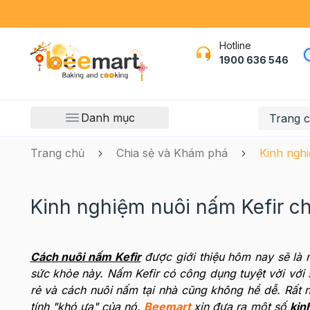
Hotline
1900 636 546
Danh mục
Trang 
Trang chủ
Chia sẻ và Khám phá
Kinh nghi
Kinh nghiệm nuôi nấm Kefir c
Cách nuôi nấm Kefir
được giới thiệu hôm nay sẽ là 
sức khỏe này. Nấm Kefir có công dụng tuyệt vời với 
rẻ và cách nuôi nấm tại nhà cũng không hề dễ. Rất 
tính "khó ưa" của nó.
Beemart
xin đưa ra một số
kin