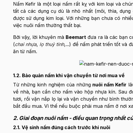
Nấm Kefir là một loại nấm rất kỵ với kim loại và chú
tất cả các dụng cụ dù là nhỏ nhất (môi, thìa, dụng 
được sử dụng kim loại. Với những bạn chưa có nhi
việc nuôi nấm thường thất bại.
Bởi vậy, lời khuyên mà
Beemart
đưa ra là các bạn c
(
chai nhựa
,
lọ thuỷ tinh
,...) để nấm phát triển tốt v
ăn từ nấm.
1.2. Bảo quản nấm khi vận chuyển từ nơi mua về
Từ những kinh nghiệm của những
nuôi nấm Kefir
lâ
về nhà, bạn cần cho nấm vào hộp nhựa kín. Sau đó, 
tươi, rồi vặn nắp lọ lại và vận chuyển như bình th
bắt đầu mua. Vì thế nếu buộc phải mua nấm ở nơi x
2. Giai đoạn nuôi nấm - điều quan trọng nhất c
2.1. Vệ sinh nấm đúng cách trước khi nuôi