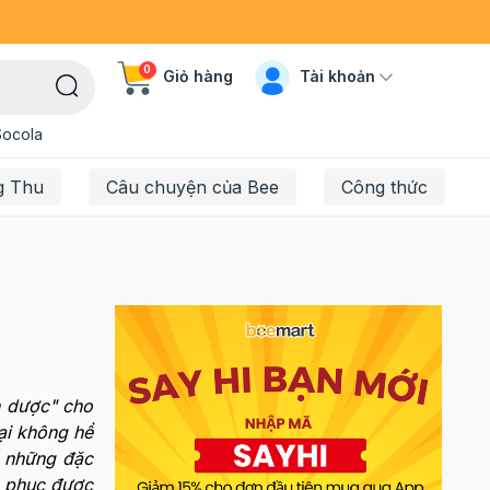
0
Tài khoản
Giỏ hàng
Socola
g Thu
Câu chuyện của Bee
Công thức
n dược" cho
lại không hề
ì những đặc
h phục được