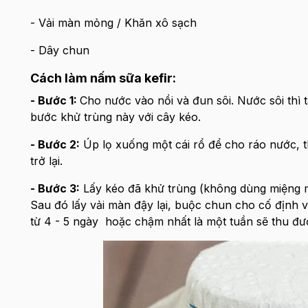
- Vải màn mỏng / Khăn xô sạch
- Dây chun
Cách làm nấm sữa kefir:
- Bước 1:
Cho nước vào nồi và đun sôi. Nước sôi thì tắ
bước khử trùng này với cây kéo.
- Bước 2:
Úp lọ xuống một cái rổ để cho ráo nước, th
trở lại.
- Bước 3:
Lấy kéo đã khử trùng (không dùng miệng mở 
Sau đó lấy vải màn đậy lại, buộc chun cho cố định v
từ 4 - 5 ngày hoặc chậm nhất là một tuần sẽ thu đ