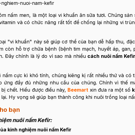
hóm nấm men, là một loại vi khuẩn ăn sữa tươi. Chúng sản 
 vitamin và có chức năng rất tốt để chống lại những vi trù
ại "vi khuẩn" này sẽ giúp cơ thể của bạn dễ hấp thu, đặc 
ấm còn hỗ trợ chữa bệnh (bệnh tim mạch, huyết áp, gan, ph
nh. Đây chính là lý do vì sao mà nhiều
cách nuôi nấm Kefi
 nấm cực kì khó tính, chúng kiêng kị rất nhiều thứ và có t
áp ứng đầy đủ những nhu cầu của chúng. Chính vì thế m
 bị chết. Hiểu được điều này,
Beemart
xin đưa ra một số
k
ại. Hy vọng sẽ giúp bạn thành công khi nuôi trồng loại nấ
cho bạn
hiệm nuôi nấm Kefir:
của kinh nghiệm nuôi nấm Kefir