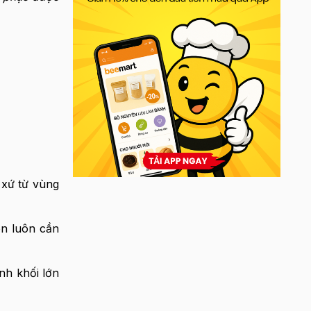
 xứ từ vùng
ôn luôn cần
nh khối lớn