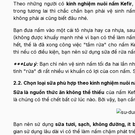
Theo những người có
kinh nghiệm nuôi nấm Kefir
,
trong tương lai thì chắc chắn bạn phải vệ sinh nấ
không phải ai cũng biết đâu nhé.
Bạn đưa nấm vào một cái tô nhựa hay ca nhựa, sa
(không được khuấy mạnh nhé vì bạn có thể làm nấm 
hết, thế là đã xong công việc "tắm rửa" cho nấm K
thì nếu có điều kiện, bạn nên sử dụng sữa để rửa n
***Lưu ý
:
Bạn chỉ nên vệ sinh nấm tối đa hai lần n
tình "rửa" đi rất nhiều vi khuẩn có lợi của con nấm.
2.2. Chọn loại sữa phù hợp theo kinh nghiệm nuôi n
Sữa là nguồn thức ăn không thể thiếu
của nấm Kefi
là chúng có thể chết bất cứ lúc nào. Bởi vậy, bạn c
Bạn nên sử dụng
sữa tươi, sạch, không đường, ít 
gian sử dụng lâu dài vì có thể làm nấm chậm phát tr