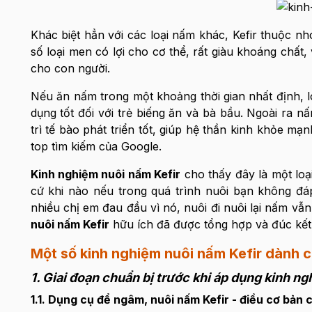
Khác biệt hẳn với các loại nấm khác, Kefir thuộc n
số loại men có lợi cho cơ thể, rất giàu khoáng chất,
cho con người.
Nếu ăn nấm trong một khoảng thời gian nhất định, lo
dụng tốt đối với trẻ biếng ăn và bà bầu. Ngoài ra n
trì tế bào phát triển tốt, giúp hệ thần kinh khỏe mạ
top tìm kiếm của Google.
Kinh nghiệm nuôi nấm Kefir
cho thấy đây là một loại
cứ khi nào nếu trong quá trình nuôi bạn không đ
nhiều chị em đau đầu vì nó, nuôi đi nuôi lại nấm vẫn
nuôi nấm Kefir
hữu ích đã được tổng hợp và đúc kết l
Một số kinh nghiệm nuôi nấm Kefir dành 
1. Giai đoạn chuẩn bị trước khi áp dụng kinh ng
1.1. Dụng cụ để ngâm, nuôi nấm Kefir - điều cơ bản 