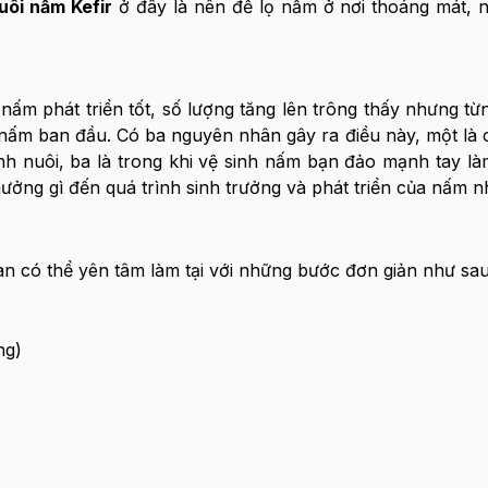
uôi nấm Kefir
ở đây là nên để lọ nấm ở nơi thoáng mát, n
 nấm phát triển tốt, số lượng tăng lên trông thấy nhưng t
 nấm ban đầu. Có ba nguyên nhân gây ra điều này, một là c
rình nuôi, ba là trong khi vệ sinh nấm bạn đảo mạnh tay l
ởng gì đến quá trình sinh trưởng và phát triển của nấm n
àn có thể yên tâm làm tại với những bước đơn giản như sau
ng)