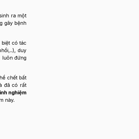
sinh ra một
ng gây bệnh
biệt có tác
ổi,..), duy
r
luôn đứng
hể chết bất
à đã có rất
inh nghiệm
m này.