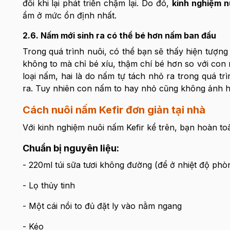
đôi khi lại phát triển chậm lại. Do đó,
kinh nghiệm n
ẩm ở mức ổn định nhất.
2.6. Nấm mới sinh ra có thể bé hơn nấm ban đầu
Trong quá trình nuôi, có thể bạn sẽ thấy hiện tượng
không to mà chỉ bé xíu, thậm chí bé hơn so với con
loại nấm, hai là do nấm tự tách nhỏ ra trong quá t
ra. Tuy nhiên con nấm to hay nhỏ cũng không ảnh hư
Cách nuôi nấm Kefir đơn giản tại nhà
Với kinh nghiệm nuôi nấm Kefir kể trên, bạn hoàn to
Chuẩn bị nguyên liệu:
- 220ml túi sữa tươi không đường (để ở nhiệt độ phò
- Lọ thủy tinh
- Một cái nồi to đủ đặt ly vào nằm ngang
- Kéo