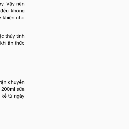
này. Vậy nên
. đều không
y khiến cho
c thủy tinh
khi ăn thức
 vận chuyển
i 200ml sữa
 kể từ ngày