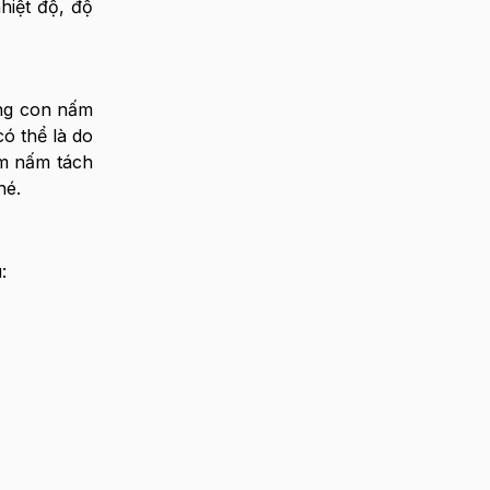
hiệt độ, độ
ừng con nấm
ó thể là do
àm nấm tách
hé.
: