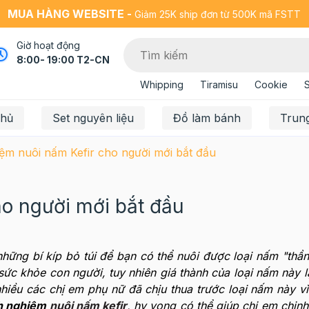
MUA HÀNG WEBSITE -
Giảm 25K ship đơn từ 500K mã FSTT
Giờ hoạt động
8:00- 19:00 T2-CN
Whipping
Tiramisu
Cookie
chủ
Set nguyên liệu
Đồ làm bánh
Trun
ệm nuôi nấm Kefir cho người mới bắt đầu
ho người mới bắt đầu
những bí kíp bỏ túi để bạn có thể nuôi được loại nấm "thầ
sức khỏe con người, t
uy nhiên giá thành của loại nấm này 
nhiều các chị em phụ nữ đã chịu thua trước loại nấm này v
h nghiệm
nuôi nấm kefir
, hy vọng có thể giúp chị em chin