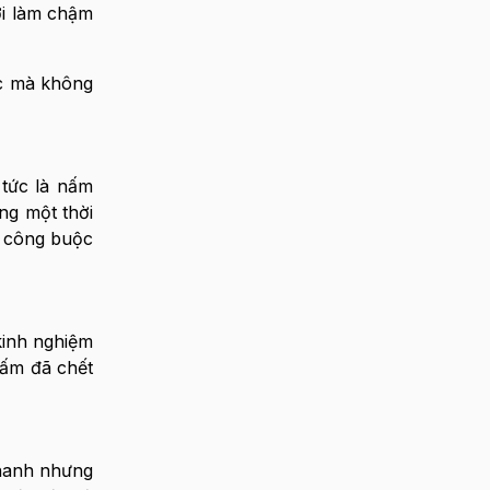
ới làm chậm
ợc mà không
 tức là nấm
ng một thời
 công buộc
kinh nghiệm
nấm đã chết
nhanh nhưng