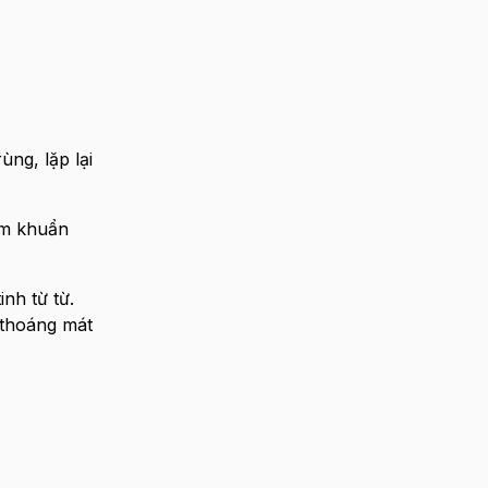
ùng, lặp lại
iễm khuẩn
nh từ từ.
 thoáng mát