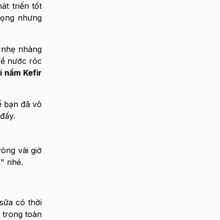
t triển tốt
rọng nhưng
y nhẹ nhàng
để nước róc
i nấm Kefir
ể bạn đã vô
đấy.
òng vài giờ
" nhé.
ữa có thời
 trong toàn