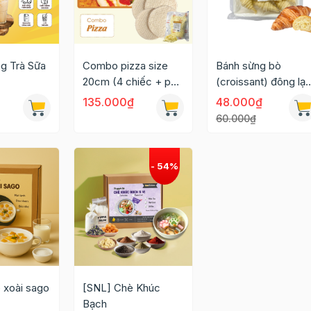
g Trà Sữa
Combo pizza size
Bánh sừng bò
20cm (4 chiếc + phô
(croissant) đông lạ
mai bào 300g)
túi 6 chiếc
135.000₫
48.000₫
60.000₫
 xoài sago
[SNL] Chè Khúc
Bạch