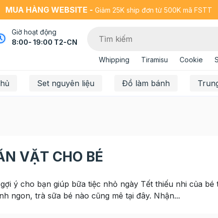
MUA HÀNG WEBSITE -
Giảm 25K ship đơn từ 500K mã FSTT
Giờ hoạt động
8:00- 19:00 T2-CN
Whipping
Tiramisu
Cookie
chủ
Set nguyên liệu
Đồ làm bánh
Trun
ĂN VẶT CHO BÉ
 gợi ý cho bạn giúp bữa tiệc nhỏ ngày Tết thiếu nhi của bé
h ngon, trà sữa bé nào cũng mê tại đây. Nhận...