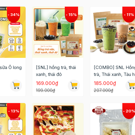
sữa Ô long
[SNL] hồng trà, thái
[COMBO] SNL Hồn
xanh, thái đỏ
trà, Thái xanh, Tàu 
169.000₫
185.000₫
199.000₫
207.000₫