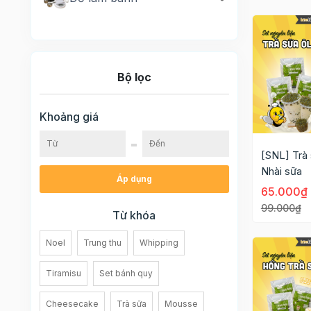
Bộ lọc
Khoảng giá
[SNL] Trà 
Nhài sữa
Áp dụng
65.000₫
99.000₫
Từ khóa
Noel
Trung thu
Whipping
Tiramisu
Set bánh quy
Cheesecake
Trà sữa
Mousse