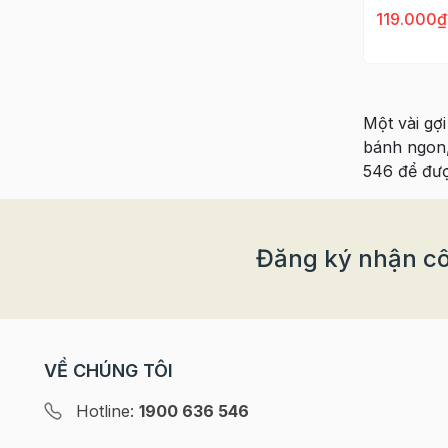
119.000₫
Một vài gợ
bánh ngon,
546 để đượ
Đăng ký nhận cô
VỀ CHÚNG TÔI
Hotline:
1900 636 546