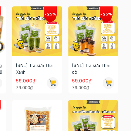
g
[SNL] Trà sữa Thái
[SNL] Trà sữa Thái
hũ
Xanh
đỏ
59.000₫
59.000₫
79.000₫
79.000₫