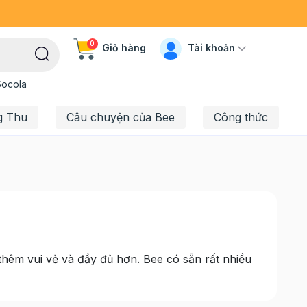
0
Tài khoản
Giỏ hàng
Socola
g Thu
Câu chuyện của Bee
Công thức
 thêm vui vẻ và đầy đủ hơn. Bee có sẵn rất nhiều