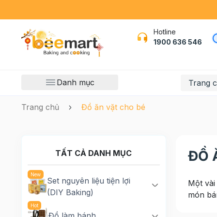
Hotline
1900 636 546
Danh mục
Trang 
Trang chủ
Đồ ăn vặt cho bé
ĐỒ 
TẤT CẢ DANH MỤC
Set nguyên liệu tiện lợi
Một vài
(DIY Baking)
món bán
Đồ làm bánh