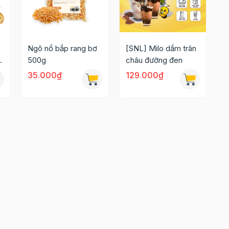
Ngô nổ bắp rang bơ
[SNL] Milo dầm trân
nh
500g
châu đường đen
35.000₫
129.000₫