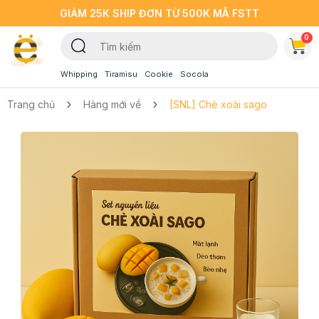
GIẢM 25K SHIP ĐƠN TỪ 500K MÃ FSTT
0
Whipping
Tiramisu
Cookie
Socola
Trang chủ
Hàng mới về
[SNL] Chè xoài sago