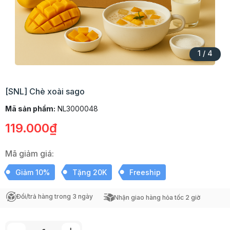
1
/
4
[SNL] Chè xoài sago
Mã sản phẩm:
NL3000048
119.000₫
Mã giảm giá:
Giảm 10%
Tặng 20K
Freeship
Đổi/trả hàng trong 3 ngày
Nhận giao hàng hỏa tốc 2 giờ