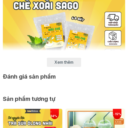
Xem thêm
Đánh giá sản phẩm
Sản phẩm tương tự
Set nguyên liệu chè xoài sago Beemart có
gì?
Set nguyên liệu chè xoài sago
của Beemart có ĐẦY