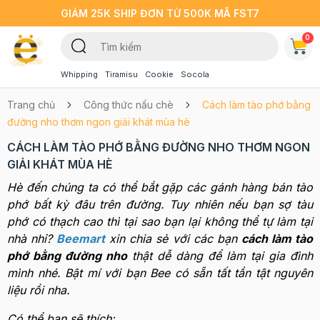
GIẢM 25K SHIP ĐƠN TỪ 500K MÃ FST7
0
Whipping
Tiramisu
Cookie
Socola
Trang chủ
Công thức nấu chè
Cách làm tào phớ bằng
đường nho thơm ngon giải khát mùa hè
CÁCH LÀM TÀO PHỚ BẰNG ĐƯỜNG NHO THƠM NGON
GIẢI KHÁT MÙA HÈ
Hè đến chúng ta có thể bắt gặp các gánh hàng bán tào
phớ bất kỳ đâu trên đường. Tuy nhiên nếu bạn sợ tàu
phớ có thạch cao thì tại sao bạn lại không thể tự làm tại
nhà nhỉ?
Beemart
xin chia sẻ với các bạn
cách làm tào
phớ bằng đường nho
thật dễ
dàng để làm tại gia đình
mình nhé. Bật mí với bạn Bee có sẵn tất tần tật nguyên
liệu rồi nha.
Có thể bạn sẽ thích: