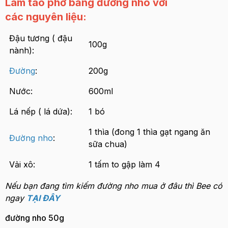
Làm tào phớ bằng đường nho với
các nguyên liệu:
Đậu tương ( đậu
100g
nành):
Đường
:
200g
Nước:
600ml
Lá nếp ( lá dứa):
1 bó
1 thìa (đong 1 thìa gạt ngang ăn
Đường nho
:
sữa chua)
Vải xô:
1 tấm to gập làm 4
Nếu bạn đang tìm kiếm đường nho mua ở đâu thì Bee có
ngay
TẠI ĐÂY
đường nho 50g