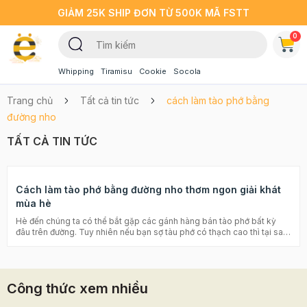
GIẢM 25K SHIP ĐƠN TỪ 500K MÃ FSTT
0
Whipping
Tiramisu
Cookie
Socola
Trang chủ
Tất cả tin tức
cách làm tào phớ bằng
đường nho
TẤT CẢ TIN TỨC
Cách làm tào phớ bằng đường nho thơm ngon giải khát
mùa hè
Hè đến chúng ta có thể bắt gặp các gánh hàng bán tào phớ bất kỳ
đâu trên đường. Tuy nhiên nếu bạn sợ tàu phớ có thạch cao thì tại sao
bạn lại không thể tự làm tại nhà nhỉ? Beemart xin chia sẻ với các bạn
cách làm tào phớ bằng đường nho thật dễ dàng để làm tại gia đình
mình nhé. Bật mí với bạn Bee có sẵn tất tần tật nguyên liệu rồi nha. Có
thể bạn sẽ thích: Cách làm thạch găng từ bột thạch găng đơn giải tại
Công thức xem nhiều
nhà Cách làm tào phớ thơm mát tại nhà Tào phớ là một món ăn
vặt quen thuộc, ai cũng ăn được, thanh mát, giá cả hợp túi tiền mọi đối