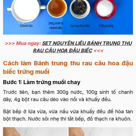
>>> Mua ngay:
SET NGUYÊN LIỆU BÁNH TRUNG THU
RAU CÂU HOA ĐẬU BIẾC
<<<
Cách làm Bánh trung thu rau câu hoa đậu
biếc trứng muối
Bước 1: Làm trứng muối chay
Trước tiên, bạn thêm 300g nước, 100g sinh tố chanh
dây, 4g bột rau câu dẻo vào nồi và khuấy đều.
Bật bếp ở lửa vừa, vừa nấu vừa khuấy đều để hòa tan
bột thạch. Nước sôi nhẹ thì tắt bếp, đổ thạch ra khuôn.