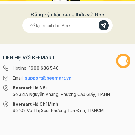
Đăng ký nhận công thức với Bee
LIÊN HỆ VỚI BEEMART
Hotline:
1900 636 546
Email:
support@beemart.vn
Beemart Hà Nội
Số 321A Nguyễn Khang, Phường Cầu Giấy, TP.HN
Beemart Hồ Chí Minh
Số 102 Võ Thị Sáu, Phường Tân Định, TP.HCM
@2024 CÔNG TY CỔ PHẦN BEEMART - GPĐKKD số: 0107285100 do Sở
KH-ĐT TP.HN cấp ngày 10/08/2018 tại Hà Nội. | Cung cấp bởi
Sapo