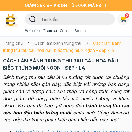
GIẢM 25K SHIP ĐƠN TỪ 500K MÃ FSTT
0
Whipping
Tiramisu
Cookie
Socola
Trang chủ
Cách làm bánh trung thu
Cách làm Bánh
trung thu rau câu hoa đậu biếc trứng muối ngon - đẹp - lạ
CÁCH LÀM BÁNH TRUNG THU RAU CÂU HOA ĐẬU
BIẾC TRỨNG MUỐI NGON - ĐẸP - LẠ
Bánh trung thu rau câu là xu hướng rất được ưa chuộng
trong nhiều năm gần đây, đặc biệt với những bạn đang
giảm cân vì lượng calo khá thấp và công thức cũng rất
đơn giản, dễ dàng biến tấu với nhiều hương vị khác
nhau. Vậy bạn đã bao giờ nghe đến
bánh trung thu rau
câu hoa đậu biếc trứng muối
chưa nhỉ? Cùng Beemart
vào bếp thử khám phá chiếc bánh hấp dẫn này nhé!
Tổng hợp các loại bánh trung thu rau câu ngon hấp