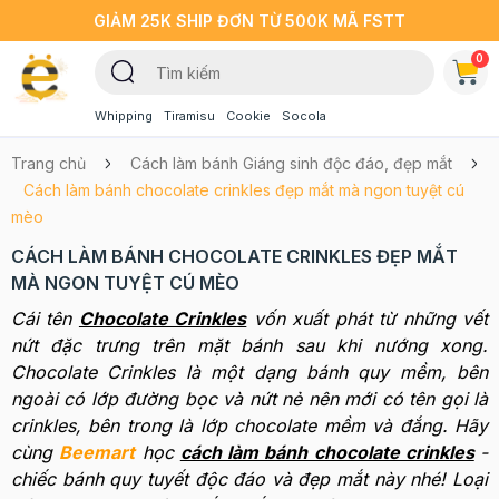
GIẢM 25K SHIP ĐƠN TỪ 500K MÃ FSTT
0
Whipping
Tiramisu
Cookie
Socola
Trang chủ
Cách làm bánh Giáng sinh độc đáo, đẹp mắt
Cách làm bánh chocolate crinkles đẹp mắt mà ngon tuyệt cú
mèo
CÁCH LÀM BÁNH CHOCOLATE CRINKLES ĐẸP MẮT
MÀ NGON TUYỆT CÚ MÈO
Cái tên
Chocolate Crinkles
vốn xuất phát từ những vết
nứt đặc trưng trên mặt bánh sau khi nướng xong.
Chocolate Crinkles là một dạng bánh quy mềm, bên
ngoài có lớp đường bọc và nứt nẻ nên mới có tên gọi là
crinkles, bên trong là lớp chocolate mềm và đắng. Hãy
cùng
Beemart
học
cách làm bánh chocolate crinkles
-
chiếc bánh quy tuyết độc đáo và đẹp mắt này nhé!
Loại