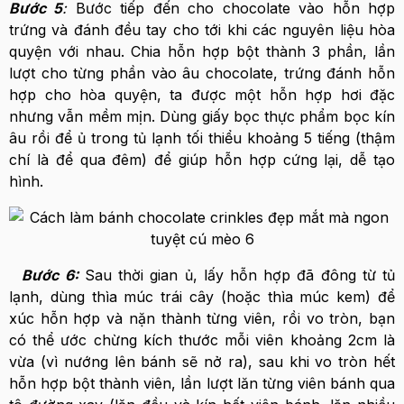
Bước 5
:
Bước tiếp đến cho chocolate vào hỗn hợp
trứng và đánh đều tay cho tới khi các nguyên liệu hòa
quyện với nhau. Chia hỗn hợp bột thành 3 phần, lần
lượt cho từng phần vào âu chocolate, trứng đánh hỗn
hợp cho hòa quyện, ta được một hỗn hợp hơi đặc
nhưng vẫn mềm mịn. Dùng giấy bọc thực phẩm bọc kín
âu rồi để ủ trong tủ lạnh tối thiểu khoảng 5 tiếng (thậm
chí là để qua đêm) để giúp hỗn hợp cứng lại, dễ tạo
hình.
Bước 6:
Sau thời gian ủ, lấy hỗn hợp đã đông từ tủ
lạnh, dùng thìa múc trái cây (hoặc thìa múc kem) để
xúc hỗn hợp và nặn thành từng viên, rồi vo tròn, bạn
có thể ước chừng kích thước mỗi viên khoảng 2cm là
vừa (vì nướng lên bánh sẽ nở ra), sau khi vo tròn hết
hỗn hợp bột thành viên, lần lượt lăn từng viên bánh qua