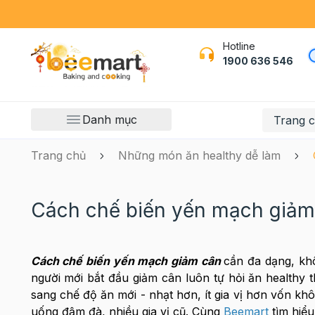
Hotline
1900 636 546
Danh mục
Trang 
Trang chủ
Những món ăn healthy dễ làm
Cách chế biến yến mạch giảm c
Cách chế biến yến mạch giảm cân
cần đa dạng, kh
người mới bắt đầu giảm cân luôn tự hỏi ăn healthy t
sang chế độ ăn mới - nhạt hơn, ít gia vị hơn vốn kh
uống đậm đà, nhiều gia vị cũ. Cùng
Beemart
tìm hiể