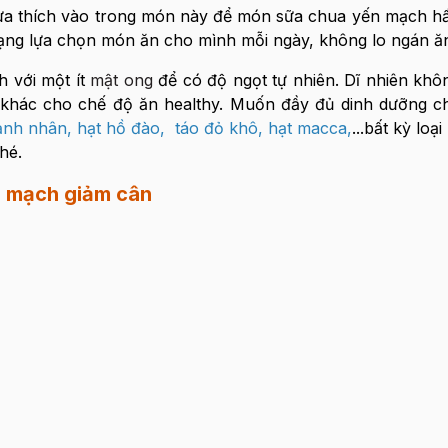
 ưa thích vào trong món này để món sữa chua yến mạch h
dạng lựa chọn món ăn cho mình mỗi ngày, không lo ngán ă
 với một ít
mật ong
để có độ ngọt tự nhiên. Dĩ nhiên khôn
m khác cho chế độ ăn healthy. Muốn đầy đủ dinh dưỡng 
ạnh nhân
,
hạt hồ đào
,
táo đỏ khô
,
hạt macca
,
...bất kỳ loạ
nhé.
n mạch giảm cân