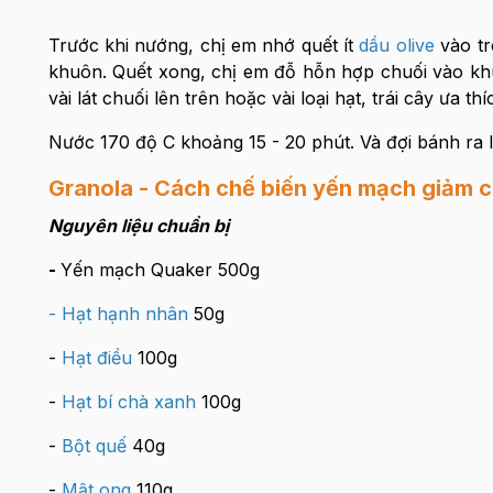
Trước khi nướng, chị em nhớ quết ít
dầu olive
vào t
khuôn. Quết xong, chị em đỗ hỗn hợp chuối vào khu
vài lát chuối lên trên hoặc vài loại hạt, trái cây ưa thí
Nước 170 độ C khoảng 15 - 20 phút. Và đợi bánh ra l
Granola - Cách chế biến yến mạch giảm c
Nguyên liệu chuẩn bị
-
Yến mạch Quaker 500g
-
Hạt hạnh nhân
50g
-
Hạt điều
100g
-
Hạt bí chà xanh
100g
-
Bột quế
40g
-
Mật ong
110g