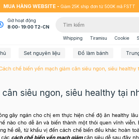
MUA HÀNG WEBSITE -
Giảm 25K ship đơn từ 500K mã FSTT
Giờ hoạt động
8:00- 19:00 T2-CN
Whipping
Tiramisu
Cookie
chủ
Set nguyên liệu
Đồ làm bánh
Trun
Cách chế biến yến mạch giảm cân siêu ngon, siêu healthy t
ân siêu ngon, siêu healthy tại n
ông gây ngán cho chị em thực hiện chế độ ăn healthy lâu
hế nào cho dễ ăn và biến thành một thói quen vĩnh viễn. B
ông hề dễ, từ khẩu vị đến cách chế biến đều khác hoàn toàn
u các
cách chế biến yến mạch giảm
cân siêu dễ sau đây nhé