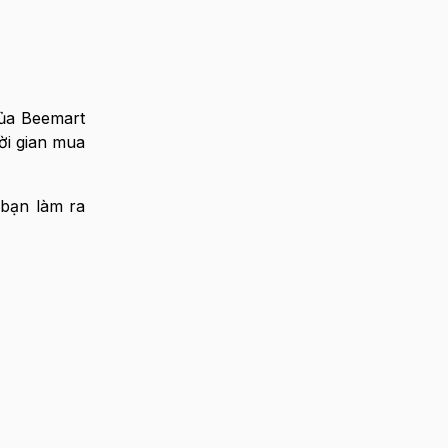
ủa Beemart
ời gian mua
 bạn làm ra