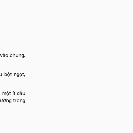
 vào chung.
ư bột ngọt,
một ít dầu
dưỡng trong