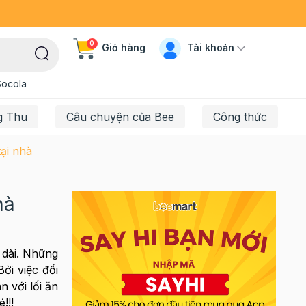
0
Tài khoản
Giỏ hàng
Socola
g Thu
Câu chuyện của Bee
Công thức
ại nhà
hà
 dài. Những
ởi việc đổi
 với lối ăn
!!!