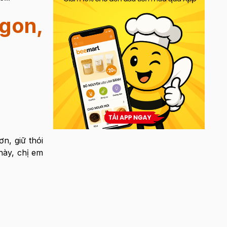
gon,
n, giữ thói
này, chị em