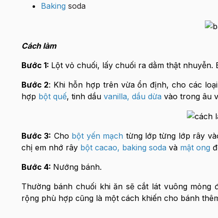
Baking
soda
Cách làm
Bước 1:
Lột vỏ chuối, lấy chuối ra dằm thật nhuyễn.
Bước 2
: Khi hỗn hợp trên vừa ổn định, cho các loạ
hợp
bột quế
, tinh dầu
vanilla
,
dầu dừa
vào trong âu v
Bước 3:
Cho
bột yến mạch
từng lớp từng lớp rây và
chị em nhớ rây
bột cacao
,
baking soda
và
mật ong
để
Bước 4:
Nướng bánh.
Thường bánh chuối khi ăn sẽ cắt lát vuông mỏng đ
rộng phù hợp cũng là một cách khiến cho bánh thêm