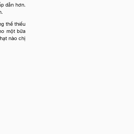
ấp dẫn hơn.
n.
g thể thiếu
cho một bữa
i hạt nào chị