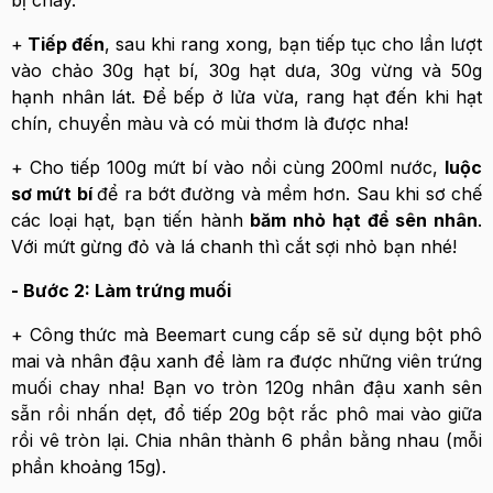
bị cháy.
+
Tiếp đến
, sau khi rang xong, bạn tiếp tục cho lần lượt
vào chảo 30g hạt bí, 30g hạt dưa, 30g vừng và 50g
hạnh nhân lát. Để bếp ở lửa vừa, rang hạt đến khi hạt
chín, chuyển màu và có mùi thơm là được nha!
+ Cho tiếp 100g mứt bí vào nồi cùng 200ml nước,
luộc
sơ mứt bí
để ra bớt đường và mềm hơn. Sau khi sơ chế
các loại hạt, bạn tiến hành
băm nhỏ hạt để sên nhân
.
Với mứt gừng đỏ và lá chanh thì cắt sợi nhỏ bạn nhé!
- Bước 2: Làm trứng muối
+ Công thức mà Beemart cung cấp sẽ sử dụng bột phô
mai và nhân đậu xanh để làm ra được những viên trứng
muối chay nha! Bạn vo tròn 120g nhân đậu xanh sên
sẵn rồi nhấn dẹt, đổ tiếp 20g bột rắc phô mai vào giữa
rồi vê tròn lại. Chia nhân thành 6 phần bằng nhau (mỗi
phần khoảng 15g).