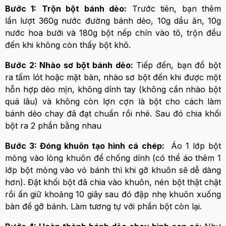
Bước 1:
Trộn bột bánh dẻo:
Trước tiên, bạn thêm
lần lượt 360g nước đường bánh dẻo, 10g dầu ăn, 10g
nước hoa bưởi và 180g bột nếp chín vào tô, trộn đều
đến khi không còn thấy bột khô.
Bước 2: Nhào sơ bột bánh dẻo:
Tiếp đến, bạn đổ bột
ra tấm lót hoặc mặt bàn, nhào sơ bột đến khi được một
hỗn hợp dẻo mịn, không dính tay (không cần nhào bột
quá lâu) và không còn lợn cợn là bột cho cách làm
bánh dẻo chay đã đạt chuẩn rồi nhé. Sau đó chia khối
bột ra 2 phần bằng nhau
Bước 3: Đóng khuôn tạo hình cá chép:
Áo 1 lớp bột
mỏng vào lòng khuôn để chống dính (có thể áo thêm 1
lớp bột mỏng vào vỏ bánh thì khi gỡ khuôn sẽ dễ dàng
hơn). Đặt khối bột đã chia vào khuôn, nén bột thật chặt
rồi ấn giữ khoảng 10 giây sau đó đập nhẹ khuôn xuống
bàn để gỡ bánh. Làm tương tự với phần bột còn lại.