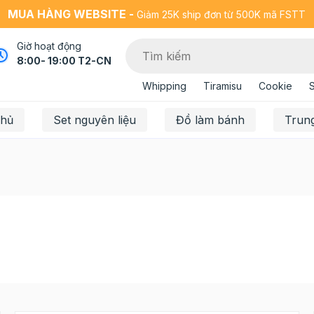
MUA HÀNG WEBSITE -
Giảm 25K ship đơn từ 500K mã FSTT
Giờ hoạt động
8:00- 19:00 T2-CN
Whipping
Tiramisu
Cookie
chủ
Set nguyên liệu
Đồ làm bánh
Trun