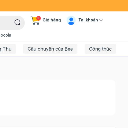
0
Tài khoản
Giỏ hàng
Socola
g Thu
Câu chuyện của Bee
Công thức