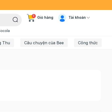
0
Tài khoản
Giỏ hàng
Socola
g Thu
Câu chuyện của Bee
Công thức