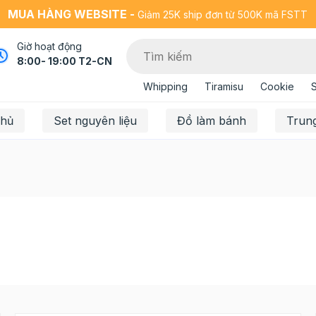
MUA HÀNG WEBSITE -
Giảm 25K ship đơn từ 500K mã FSTT
Giờ hoạt động
8:00- 19:00 T2-CN
Whipping
Tiramisu
Cookie
chủ
Set nguyên liệu
Đồ làm bánh
Trun