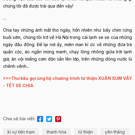
chúng tôi đã được trải qua đến vậy!
…
Chia tay những ánh mắt thơ ngây, hồn nhiên như bầy chim rừng
buổi sớm, chúng tôi trở về Hà Nội trong cái lạnh se se của những
ngày đầu đông. Để lại nơi ấy, miên man kí ức về những đứa trẻ
quần cộc, áo ngắn mỏng manh, chạy lông nhông giữa trời lạnh
giá; ăn vội miếng cơm độn sắn lên lớp, trên những dòng nước lũ
chênh vênh...
>>>
Thư kêu gọi ủng hộ chương trình từ thiện XUÂN SUM VẦY
- TẾT SẺ CHIA
Chia sẻ bài viết:
kí sự tiền trạm
thanh hóa
từ thiện
yên thắng