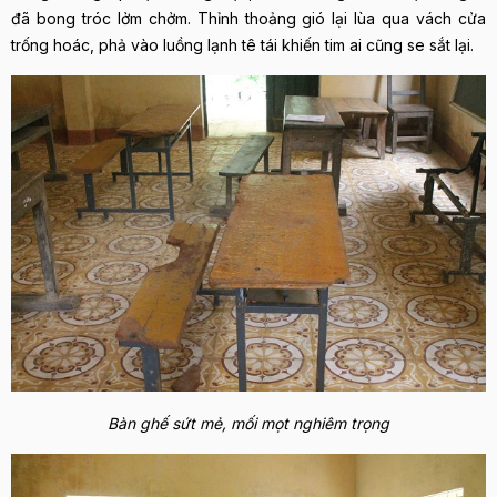
đã bong tróc lởm chởm. Thỉnh thoảng gió lại lùa qua vách cửa
trống hoác, phả vào luồng lạnh tê tái khiến tim ai cũng se sắt lại.
Bàn ghế sứt mẻ, mối mọt nghiêm trọng