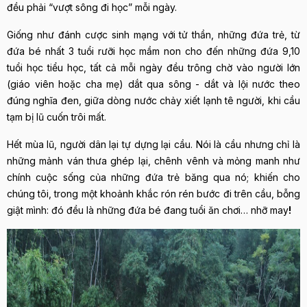
đều phải “vượt sông đi học” mỗi ngày.
Giống như đánh cược sinh mạng với tử thần, những đứa trẻ, từ
đứa bé nhất 3 tuổi rưỡi học mầm non cho đến những đứa 9,10
tuổi học tiểu học, tất cả mỗi ngày đều trông chờ vào người lớn
(giáo viên hoặc cha mẹ) dắt qua sông - dắt và lội nước theo
đúng nghĩa đen, giữa dòng nước chảy xiết lạnh tê người, khi cầu
tạm bị lũ cuốn trôi mất.
Hết mùa lũ, người dân lại tự dựng lại cầu. Nói là cầu nhưng chỉ là
những mảnh ván thưa ghép lại, chênh vênh và mỏng manh như
chính cuộc sống của những đứa trẻ băng qua nó; khiến cho
chúng tôi, trong một khoảnh khắc rón rén bước đi trên cầu, bỗng
giật mình: đó đều là những đứa bé đang tuổi ăn chơi… nhỡ may
!