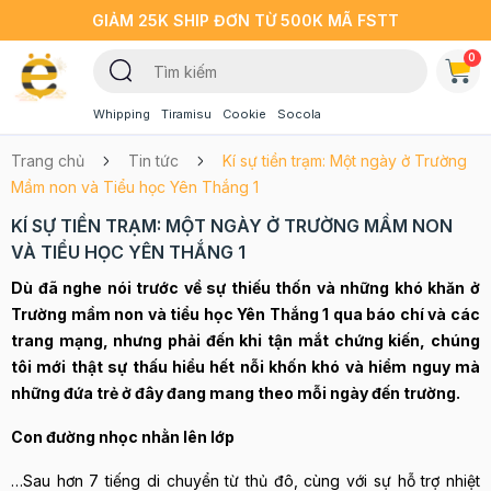
GIẢM 25K SHIP ĐƠN TỪ 500K MÃ FSTT
0
Whipping
Tiramisu
Cookie
Socola
Trang chủ
Tin tức
Kí sự tiền trạm: Một ngày ở Trường
Mầm non và Tiểu học Yên Thắng 1
KÍ SỰ TIỀN TRẠM: MỘT NGÀY Ở TRƯỜNG MẦM NON
VÀ TIỂU HỌC YÊN THẮNG 1
Dù đã nghe nói trước về sự thiếu thốn và những khó khăn ở
Trường mầm non và tiểu học Yên Thắng 1 qua báo chí và các
trang mạng, nhưng phải đến khi tận mắt chứng kiến, chúng
tôi mới thật sự thấu hiểu hết nỗi khốn khó và hiểm nguy mà
những đứa trẻ ở đây đang mang theo mỗi ngày đến trường.
Con đường nhọc nhằn lên lớp
…Sau hơn 7 tiếng di chuyển từ thủ đô, cùng với sự hỗ trợ nhiệt