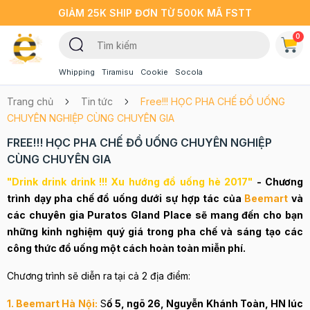
GIẢM 25K SHIP ĐƠN TỪ 500K MÃ FSTT
0
Whipping
Tiramisu
Cookie
Socola
Trang chủ
Tin tức
Free!!! HỌC PHA CHẾ ĐỒ UỐNG
CHUYÊN NGHIỆP CÙNG CHUYÊN GIA
FREE!!! HỌC PHA CHẾ ĐỒ UỐNG CHUYÊN NGHIỆP
CÙNG CHUYÊN GIA
"Drink drink drink !!! Xu hướng đồ uống hè 2017"
- Chương
trình dạy pha chế đồ uống dưới sự hợp tác của
Beemart
và
các chuyên gia Puratos Gland Place sẽ mang đến cho bạn
những kinh nghiệm quý giá trong pha chế và sáng tạo các
công thức đồ uống một cách hoàn toàn miễn phí.
Chương trình sẽ diễn ra tại cả 2 địa điểm:
1. Beemart Hà Nội:
S
ố 5, ngõ 26, Nguyễn Khánh Toàn, HN lúc