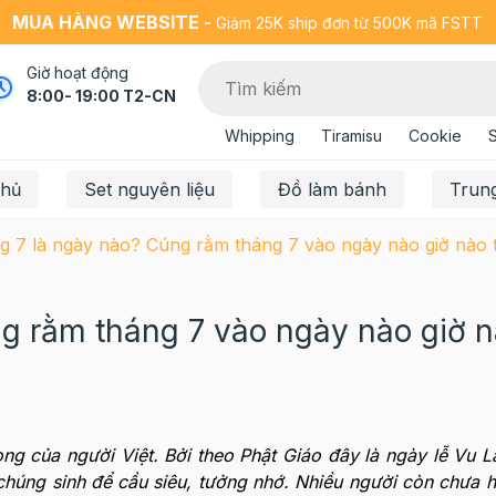
MUA HÀNG WEBSITE -
Giảm 25K ship đơn từ 500K mã FSTT
Giờ hoạt động
8:00- 19:00 T2-CN
Whipping
Tiramisu
Cookie
chủ
Set nguyên liệu
Đồ làm bánh
Trun
 7 là ngày nào? Cúng rằm tháng 7 vào ngày nào giờ nào t
g rằm tháng 7 vào ngày nào giờ n
ng của người Việt. Bởi theo Phật Giáo đây là ngày lễ Vu L
chúng sinh để cầu siêu, tưởng nhớ. Nhiều người còn chưa h