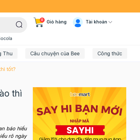
0
Tài khoản
Giỏ hàng
Socola
g Thu
Câu chuyện của Bee
Công thức
hì tốt?
ào thì
an báo hiếu
iểu rõ ngày