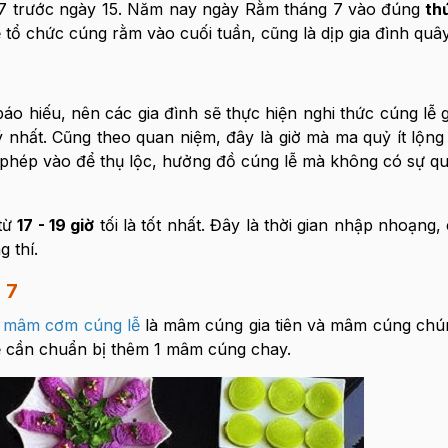
 7 trước ngày 15. Năm nay ngày Rằm tháng 7 vào đúng
thứ
ẽ tổ chức cúng rằm vào cuối tuần, cũng là dịp gia đình quâ
o hiếu, nên các gia đình sẽ thực hiện nghi thức cúng lễ gi
ý nhất. Cũng theo quan niệm, đây là giờ mà ma quỷ ít lộng
phép vào để thụ lộc, hưởng đồ cúng lễ mà không có sự q
 từ
17 - 19 giờ
tối là tốt nhất. Đây là thời gian nhập nhoạng
 thí.
 7
2
mâm cơm cúng lễ
là mâm cúng gia tiên và mâm cúng chún
ẽ cần chuẩn bị thêm 1 mâm cúng chay.