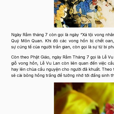
Ngày Rằm tháng 7 còn gọi là ngày “Xá tội vong nhân
Quỷ Môn Quan. Khi đó các vong hồn bị chết oan,
sự cúng tế của người trần gian, còn gọi là sự từ bi ph
Còn theo Phật Giáo, ngày Rằm Tháng 7 gọi là Lễ Vu 
giỗ vong hồn, Lễ Vu Lan còn liên quan đến việc cầu
hay lên chùa cầu nguyện cho người đã khuất. Theo t
sẽ cài bông hồng trắng để tưởng nhớ tới đấng sinh t