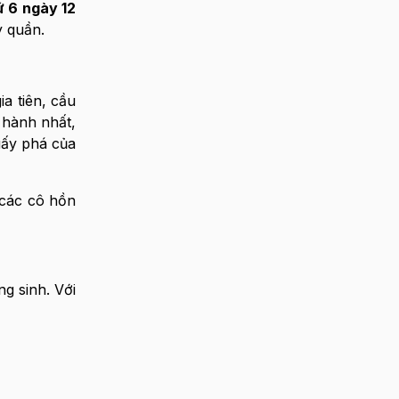
 6 ngày 12
y quần.
a tiên, cầu
 hành nhất,
uấy phá của
, các cô hồn
g sinh. Với