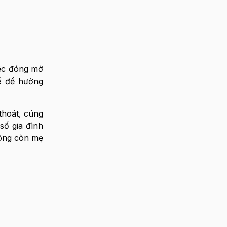
iệc đóng mở
ế để hưởng
thoát, cúng
số gia đình
hông còn mẹ