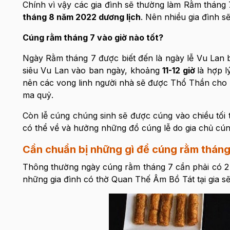
Chính vì vậy các gia đình sẽ thường làm Rằm tháng
tháng 8 năm 2022 dương lịch
. Nên nhiều gia đình s
Cúng rằm tháng 7 vào giờ nào tốt?
Ngày Rằm tháng 7 được biết đến là ngày lễ Vu Lan bá
siêu Vu Lan vào ban ngày, khoảng
11-12 giờ
là hợp l
nên các vong linh người nhà sẽ được Thổ Thần cho 
ma quỷ.
Còn lễ cúng chúng sinh sẽ được cúng vào chiều tối
có thể về và hưởng những đồ cúng lễ do gia chủ cúng
Cần chuẩn bị những gì để cúng rằm tháng
Thông thường ngày cúng rằm tháng 7 cần phải có 
những gia đình có thờ Quan Thế Âm Bồ Tát tại gia s