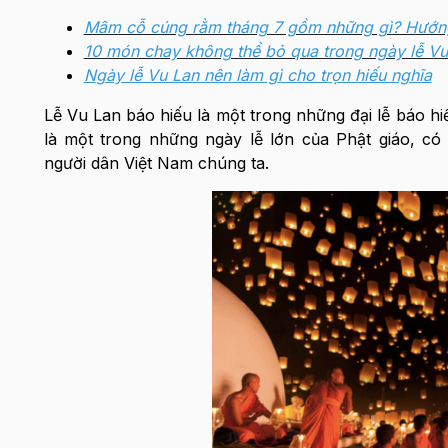
Mâm cỗ cúng rằm tháng 7 gồm những gì? Hướng
10 món chay không thể bỏ qua trong ngày lễ Vu
N
gày lễ Vu Lan nên làm gì cho trọn hiếu nghĩa
Lễ Vu Lan báo hiếu là một trong những đại lễ báo h
là một trong những ngày lễ lớn của Phật giáo, có
người dân Việt Nam chúng ta.