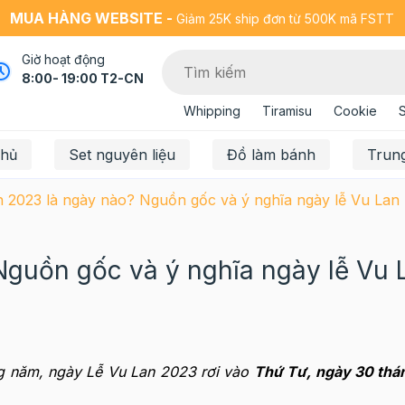
MUA HÀNG WEBSITE -
Giảm 25K ship đơn từ 500K mã FSTT
Giờ hoạt động
8:00- 19:00 T2-CN
Whipping
Tiramisu
Cookie
chủ
Set nguyên liệu
Đồ làm bánh
Trun
 2023 là ngày nào? Nguồn gốc và ý nghĩa ngày lễ Vu Lan 
Nguồn gốc và ý nghĩa ngày lễ Vu 
ng năm, ngày Lễ Vu Lan 2023 rơi vào
Thứ Tư, ngày 30 thá