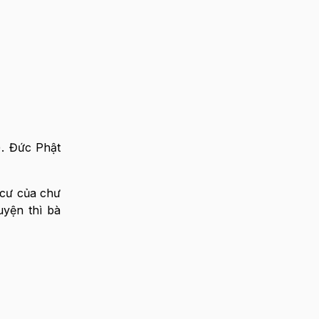
). Đức Phật
 cư của chư
yện thì bà