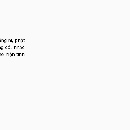
ng ni, phật
ng có, nhắc
ể hiện tình