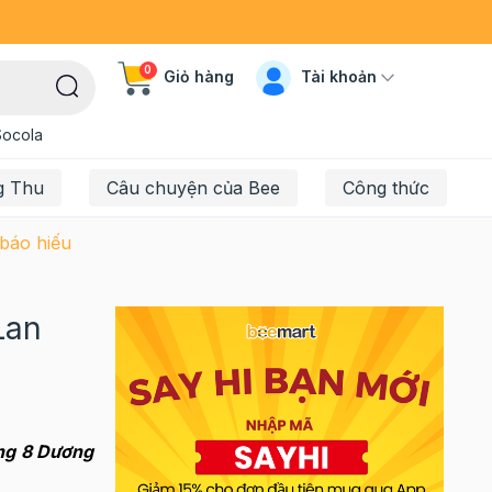
0
Tài khoản
Giỏ hàng
Socola
g Thu
Câu chuyện của Bee
Công thức
báo hiếu
Lan
ng 8 Dương