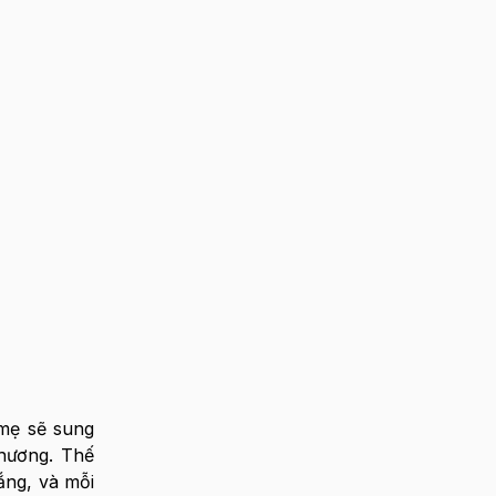
 mẹ sẽ sung
thương. Thế
ắng, và mỗi