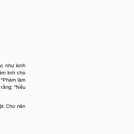
ác như kinh
âm linh cho
: “Phàm làm
 rằng: “Nếu
ật. Cho nên