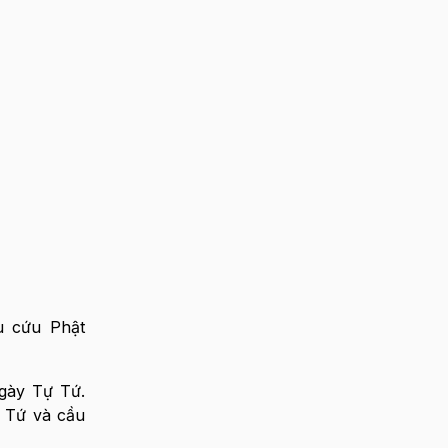
u cứu Phật
gày Tự Tứ.
ự Tứ và cầu