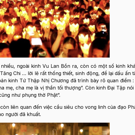
t nhiều, ngoài kinh Vu Lan Bồn ra, còn có một số kinh kh
 Chi … lời lẽ rất thống thiết, sinh động, để lại dấu ấn t
 bản kinh Tứ Thập Nhị Chương đã trình bày rõ quan điểm 
 mẹ, cha mẹ là vị thần tối thượng”. Còn kinh Đại Tập nói
cũng như phụng thờ Phật”.
n còn liên quan đến việc cầu siêu cho vong linh của đạo Ph
ho người đã khuất.