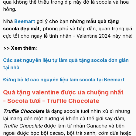
quà không thể thiếu trong dịp này đó là socola và hoa
hồng.
Nhà
Beemart
gợi ý cho bạn những
mẫu quà tặng
socola đẹp mắt
, phong phú và hấp dẫn, quan trọng giá
cực tốt cho ngày lễ tình nhân - Valentine 2024 này nhé!
>> Xem thêm:
Các set nguyên liệu tự làm quà tặng socola đơn giản
tại nhà
Đừng bỏ lỡ các nguyên liệu làm socola tại Beemart
Quà tặng valentine được ưa chuộng nhất
- Socola tươi - Truffle Chocolate
Truffle Chocolate
là dạng socola tươi nhìn xù xì nhưng
lại mang đến một hương vị khiến cả thế giới say đắm,
Truffle Chocolate
được làm từ nhân Ganache và bên
ngoài được bọc bột cacao, bột trà xanh, cơm dừa hoặc