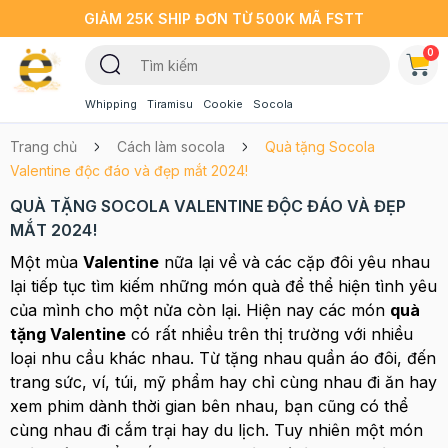
GIẢM 25K SHIP ĐƠN TỪ 500K MÃ FSTT
0
Whipping
Tiramisu
Cookie
Socola
Trang chủ
Cách làm socola
Quà tặng Socola
Valentine độc đáo và đẹp mắt 2024!
QUÀ TẶNG SOCOLA VALENTINE ĐỘC ĐÁO VÀ ĐẸP
MẮT 2024!
Một mùa
Valentine
nữa lại về và các cặp đôi yêu nhau
lại tiếp tục tìm kiếm những món quà để thể hiện tình yêu
của mình cho một nửa còn lại. Hiện nay các món
quà
tặng Valentine
có rất nhiều trên thị trường với nhiều
loại nhu cầu khác nhau. Từ tặng nhau quần áo đôi, đến
trang sức, ví, túi, mỹ phẩm hay chỉ cùng nhau đi ăn hay
xem phim dành thời gian bên nhau, bạn cũng có thể
cùng nhau đi cắm trại hay du lịch. Tuy nhiên một món