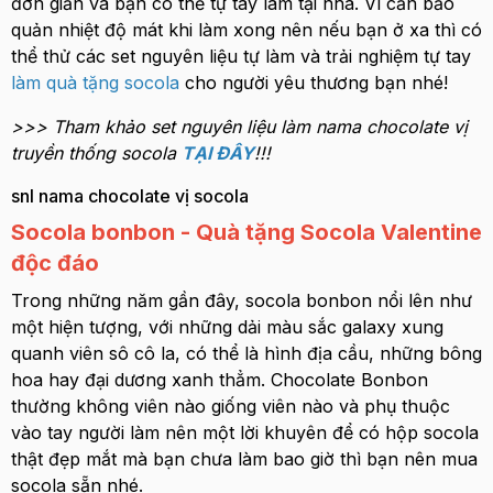
đơn giản và bạn có thể tự tay làm tại nhà. Vì cần bảo
quản nhiệt độ mát khi làm xong nên nếu bạn ở xa thì có
thể thử các set nguyên liệu tự làm và trải nghiệm tự tay
làm quà tặng socola
cho người yêu thương bạn nhé!
>>> Tham khảo set nguyên liệu làm nama chocolate vị
truyền thống socola
TẠI ĐÂY
!!!
snl nama chocolate vị socola
Socola bonbon - Quà tặng Socola Valentine
độc đáo
Trong những năm gần đây, socola bonbon nổi lên như
một hiện tượng, với những dải màu sắc galaxy xung
quanh viên sô cô la, có thể là hình địa cầu, những bông
hoa hay đại dương xanh thẳm. Chocolate Bonbon
thường không viên nào giống viên nào và phụ thuộc
vào tay người làm nên một lời khuyên để có hộp socola
thật đẹp mắt mà bạn chưa làm bao giờ thì bạn nên mua
socola sẵn nhé.