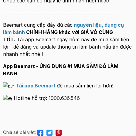
Chúc các bạn có ngày lễ tình nhân ngọt ngào!
------------------------------------------------------
Beemart cung cấp đầy đủ các
nguyên liệu
,
dụng cụ
làm bánh
CHÍNH HÃNG khác với GIÁ VÔ CÙNG
TỐT.
Tải app Beemart ngay hôm nay để mua sắm tiện
lợi - dễ dàng và update thông tin làm bánh nấu ăn được
nhanh nhất nhé !
App Beemart - ỨNG DỤNG #1 MUA SẮM ĐỒ LÀM
BÁNH
Tải app Beemart
để mua sắm tiện lợi hơn!
Hotline hỗ trợ:
1900.636.546
Chia sẻ bài viết: