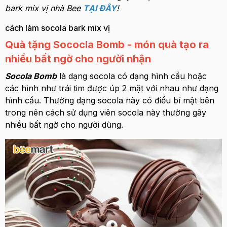
bark mix vị nhà Bee
TẠI ĐÂY
!
cách làm socola bark mix vị
Quà tặng Sococla Bomb - món quà tạo ra
nhiều bất ngờ cho người nhận
Socola Bomb
là dạng socola có dạng hình cầu hoặc
các hình như trái tim được úp 2 mặt với nhau như dạng
hình cầu. Thường dạng socola này có điều bí mật bên
trong nên cách sử dụng viên socola này thường gây
nhiều bất ngờ cho người dùng.