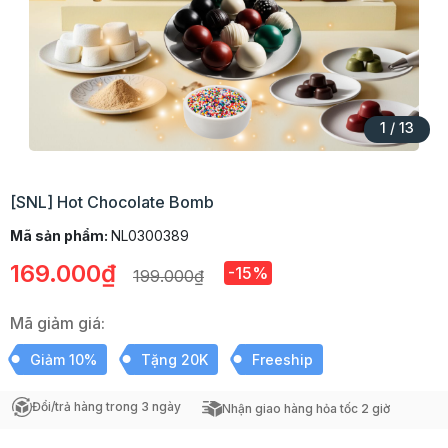
1
/
13
[SNL] Hot Chocolate Bomb
Mã sản phẩm:
NL0300389
169.000₫
-15%
199.000₫
Mã giảm giá:
Giảm 10%
Tặng 20K
Freeship
Đổi/trả hàng trong 3 ngày
Nhận giao hàng hỏa tốc 2 giờ