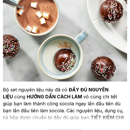
Bộ set nguyên liệu này đã có
ĐẦY ĐỦ NGUYÊN
LIỆU
cùng
HƯỚNG DẪN CÁCH LÀM
vô cùng chi tiết
giúp bạn làm thành công socola ngay lần đầu tiên dù
bạn lần đầu tiên làm socola. Các nguyên liệu, dụng cụ,
túi hộp được chuẩn bị đầy đủ giúp bạn
TIẾT KIỆM CHI
PHÍ
hơn so với mua lẻ từng nguyên liệu rất nhiều nên