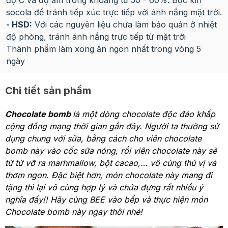
độ C và độ ẩm trong khoảng từ 50 - 60%. Bọc kín
socola để tránh tiếp xúc trực tiếp với ánh nắng mặt trời.
- HSD:
Với các nguyên liệu chưa làm bảo quản ở nhiệt
độ phòng, tránh ánh nắng trực tiếp từ mặt trời
Thành phẩm làm xong ăn ngon nhất trong vòng 5
ngày
Chi tiết sản phẩm
Chocolate bomb
là một dòng chocolate độc đáo khắp
cộng đồng mạng thời gian gần đây. Người ta thường sử
dụng chung với sữa, bằng cách cho viên chocolate
bomb này vào cốc sữa nóng, rồi viên chocolate này sẽ
từ từ vỡ ra marhmallow, bột cacao,… vô cùng thú vị và
thơm ngon. Đặc biệt hơn, món chocolate này mang đi
tặng thì lại vô cùng hợp lý và chứa đựng rất nhiều ý
nghĩa đấy!! Hãy cùng BEE vào bếp và thực hiện món
Chocolate bomb này ngay thôi nhé!