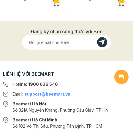
- Thảnh phẩm:
Set làm ra 12 bombs/10cups
- Cách bảo quản
: Bảo quản socola ở nhiệt độ từ 18-20
độ C và độ ẩm trong khoảng từ 50 - 60%. Bọc kín
socola để tránh tiếp xúc trực tiếp với ánh nắng mặt trời.
Đăng ký nhận công thức với Bee
- HSD:
Với các nguyên liệu chưa làm bảo quản ở nhiệt
độ phòng, tránh ánh nắng trực tiếp từ mặt trời
Thành phẩm làm xong ăn ngon nhất trong vòng 5 ngày
Hướng dẫn sử dụng Set nguyên liệu làm
LIÊN HỆ VỚI BEEMART
Hot chocolate bomb:
Hotline:
1900 636 546
Bước 1: Đun chảy socola và đổ khuôn
Email:
support@beemart.vn
Beemart Hà Nội
Số 321A Nguyễn Khang, Phường Cầu Giấy, TP.HN
Beemart Hồ Chí Minh
Số 102 Võ Thị Sáu, Phường Tân Định, TP.HCM