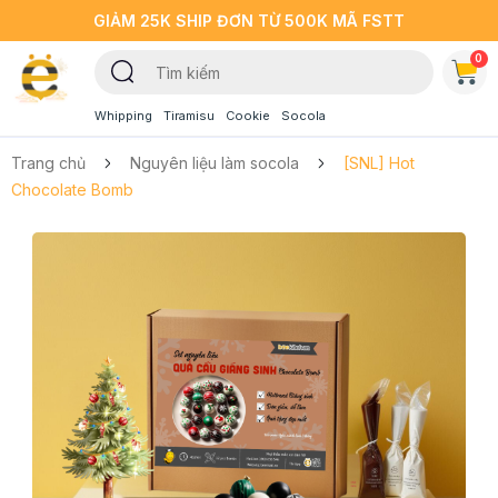
GIẢM 25K SHIP ĐƠN TỪ 500K MÃ FSTT
0
Whipping
Tiramisu
Cookie
Socola
Trang chủ
Nguyên liệu làm socola
[SNL] Hot
Chocolate Bomb