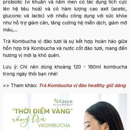
probiotic (vi khuẩn và nấm men có tác dụng tích cực
lên hệ tiêu hoá) và có hàm lượng cao axit (acetic,
gluconic và lactic) với nhiều công dụng với sức khỏe
như hỗ trợ giảm cân, tăng cường hệ miễn dịch, giảm mỡ
máu,...
Trà Kombucha vị đào tươi là sự kết hợp hoàn hảo giữa
hỗn hợp trà Kombucha và nước cốt đào tươi, mang đến
hương vị mới lạ khó quên.
Lưu ý: Chỉ nên dùng khoảng 120 - 180ml kombucha
trong ngày thôi bạn nhé!
>> Tham khảo:
Trà Kombucha vị đào healthy giữ dáng