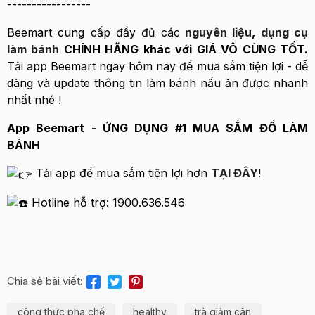
-----------------
Beemart cung cấp đầy đủ các
nguyên liệu
,
dụng cụ
làm bánh
CHÍNH HÃNG khác với GIÁ VÔ CÙNG TỐT.
Tải app Beemart ngay hôm nay để mua sắm tiện lợi - dễ
dàng và update thông tin làm bánh nấu ăn được nhanh
nhất nhé !
App Beemart - ỨNG DỤNG #1 MUA SẮM ĐỒ LÀM
BÁNH
Tải app để mua sắm tiện lợi hơn
TẠI ĐÂY
!
Hotline hỗ trợ: 1900.636.546
Chia sẻ bài viết:
công thức pha chế
healthy
trà giảm cân