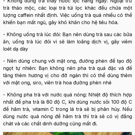
- Không dùng trà thay nước lọc hàng ngày: Ngoại trừ
trà thảo mộc, các loại trà túi lọc khác đều chứa một
lượng caffein nhất định. Việc uống trà quá nhiều có thể
khiến bạn mất ngủ, gây khó khăn cho hệ tiêu hóa.
- Không uống trà lúc đói: Bạn nên dùng trà sau các bữa
ăn, uống trà lúc đói vì sẽ làm loãng dịch vị, gây viêm
loét dạ dày
- Nên dùng chung với mật ong, đường phèn để tạo độ
ngọt tự nhiên: Bạn không nên pha trà quá đặc và để
tăng thêm hương vị cho đỡ ngán thì có thể dùng thêm
với mật ong, siro, viên trà hoa đường phèn nhé
- Không pha trà với nước quá nóng: Nhiệt độ thích hợp
nhất để pha trà là 80 độ C, khi dùng nước sôi 100 độ C
để hãm trà, vitamin C trong lá trà sẽ bị phân hủy. Nếu
dùng nước quá nóng để hãm trà thì trà sẽ có vị đắng
chát và các chất dinh dưỡng cũng mất đi.