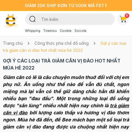
GIẢM 25K SHIP ĐƠN TỪ 500K MÃ FSTT
0
Whipping
Tiramisu
Cookie
Socola
Trang chủ
Công thức pha chế đồ uống
Gợi ý các loại
trà giảm cân vị đào hot nhất mùa hè 2022
GỢI Ý CÁC LOẠI TRÀ GIẢM CÂN VỊ ĐÀO HOT NHẤT
MÙA HÈ 2022
Giảm cân có lẽ là câu chuyện muôn thuở đối với chị em
phụ nữ. Ăn uống như thế nào để vẫn đủ chất, ngon
miệng mà lại vẫn có thể giữ dáng chắc hẳn đã khiến
nhiều bạn "đau đầu". Một trong những loại đồ uống
được "săn lùng" nhiều nhất hiện nay chính là
trà giảm
cân vị đào
bởi lượng calo thấp và hương vị đào thơm
ngon. Mùa hè đã đến, để Bee mách bạn một số loại trà
giảm cân vị đào đang được ưa chuộng nhất hiện nay