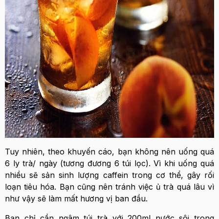
Tuy nhiên, theo khuyến cáo, bạn không nên uống quá
6 ly trà/ ngày (tương đương 6 túi lọc). Vì khi uống quá
nhiều sẽ sản sinh lượng caffein trong cơ thể, gây rối
loạn tiêu hóa. Bạn cũng nên tránh việc ủ trà quá lâu vì
như vậy sẽ làm mất hương vị ban đầu.
Bạn chỉ cần ngâm túi trà với 200ml nước sôi trong