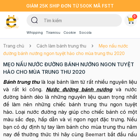
GIẢM 25K SHIP ĐƠN TỪ 500K MÃ FSTT
0
Whipping
Tiramisu
Cookie
Socola
Trang chủ
Cách làm bánh trung thu
Mẹo nấu nước
đường bánh nướng ngon tuyệt hảo cho mùa trung thu 2020
MẸO NẤU NƯỚC ĐƯỜNG BÁNH NƯỚNG NGON TUYỆT
HẢO CHO MÙA TRUNG THU 2020
Bánh trung thu
là loại bánh làm từ rất nhiều nguyên liệu
và rất kì công.
Nước đường bánh nướng
và nước
đường bánh dẻo là những nguyên liệu quan trọng nhất
để làm nên những chiếc bánh trung thu ngon tuyệt
hảo. Loại nước đường này giúp cho chiếc bánh có một
màu sắc đẹp, hấp dẫn và vị ngon ngọt đặc trưng. Nếu
bạn có dự định tự tay làm bánh cho mùa trung thu năm
nay để thưởng thức thì hãy cùng
Beemart
bắt đầu nấu