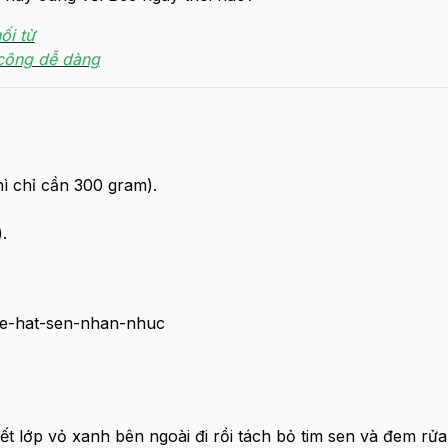
ối từ
 công dễ dàng
ì chỉ cần 300 gram).
.
ết lớp vỏ xanh bên ngoài đi rồi tách bỏ tim sen và đem rửa