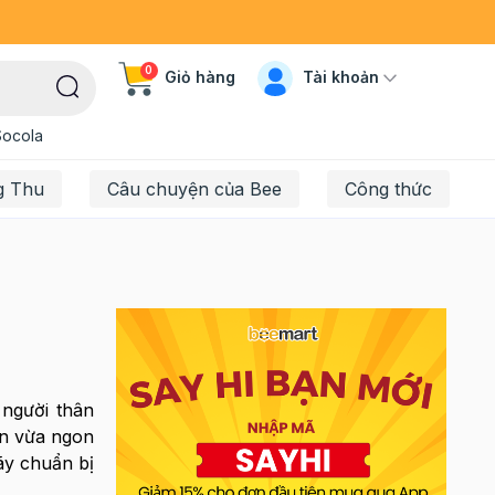
0
Tài khoản
Giỏ hàng
Socola
g Thu
Câu chuyện của Bee
Công thức
 người thân
en vừa ngon
ãy chuẩn bị