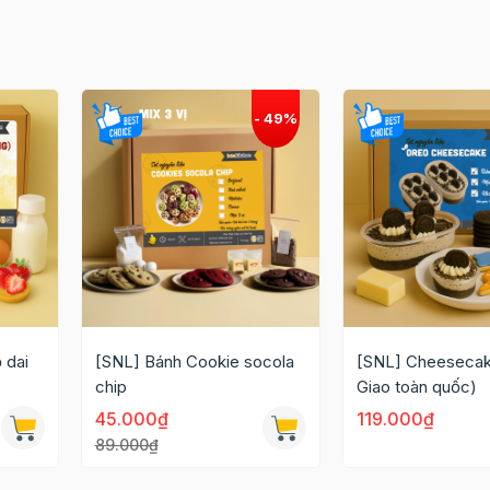
 dai
[SNL] Bánh Cookie socola
[SNL] Cheesecak
chip
Giao toàn quốc)
45.000₫
119.000₫
89.000₫