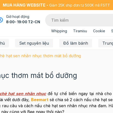
MUA HÀNG WEBSITE -
Giảm 25K ship đơn từ 500K mã FSTT
Giờ hoạt động
8:00- 19:00 T2-CN
Whipping
Tiramisu
Cookie
chủ
Set nguyên liệu
Đồ làm bánh
Trun
hè hạt sen nhãn nhục thơm mát bổ dưỡng
hục thơm mát bổ dưỡng
chè hạt sen nhãn nhục
để tự chế biến ngay tại nhà cho
i viết dưới đây,
Beemart
sẽ chia sẻ 2 cách nấu chè hạt s
c rau câu và cách nấu chè hạt sen nhãn nhục nha đam. H
n này cùng với Bee ngay thôi nào?