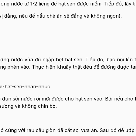
ng nước từ 1-2 tiếng để hạt sen được mềm. Tiếp đó, lấy ti
 vị đắng, nếu để nấu chè ăn sẽ đắng và không ngon).
lượng nước vừa đủ ngập hết hạt sen. Tiếp đó, bắc nồi lên 
g phèn vào. Thực hiện khuấy thật đều để đường được tan 
i đun sôi nước rồi mới được cho hạt sen vào. Bởi nếu cho 
 sượng và không chín bở.
 đó cùng với rau câu giòn đã cắt sợi vừa ăn. Sau đó để ướp