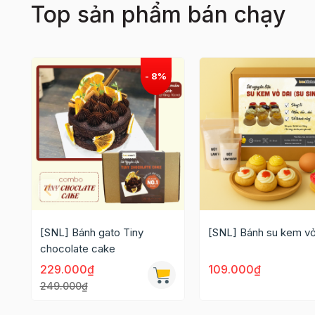
Top sản phẩm bán chạy
[SNL] Bánh gato Tiny
[SNL] Bánh su kem vỏ
chocolate cake
229.000₫
109.000₫
249.000₫