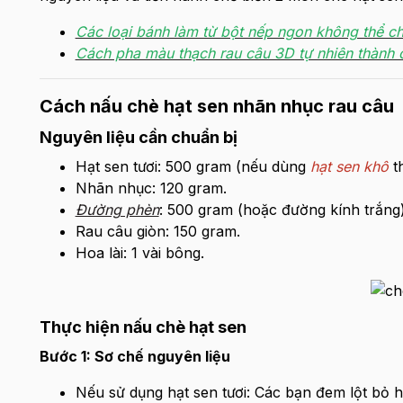
Các loại bánh làm từ bột nếp ngon không thể ch
Cách pha màu thạch rau câu 3D tự nhiên thành
Cách nấu chè hạt sen nhãn nhục rau câu
Nguyên liệu cần chuẩn bị
Hạt sen tươi: 500 gram (nếu dùng
hạt sen khô
th
Nhãn nhục: 120 gram.
Đường phèn
: 500 gram (hoặc đường kính trắng)
Rau câu giòn: 150 gram.
Hoa lài: 1 vài bông.
Thực hiện nấu chè hạt sen
Bước 1: Sơ chế nguyên liệu
Nếu sử dụng hạt sen tươi: Các bạn đem lột bỏ h