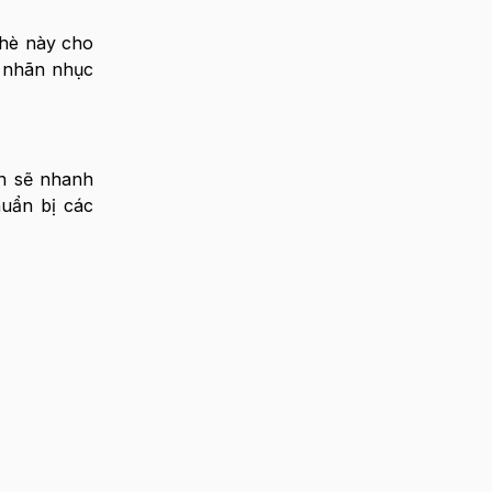
chè này cho
n nhãn nhục
ạn sẽ nhanh
uẩn bị các