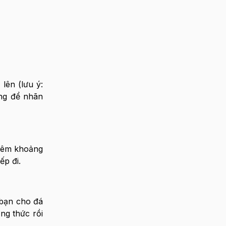
lên (lưu ý:
ờng để nhãn
thêm khoảng
ếp đi.
 bạn cho đá
ng thức rồi