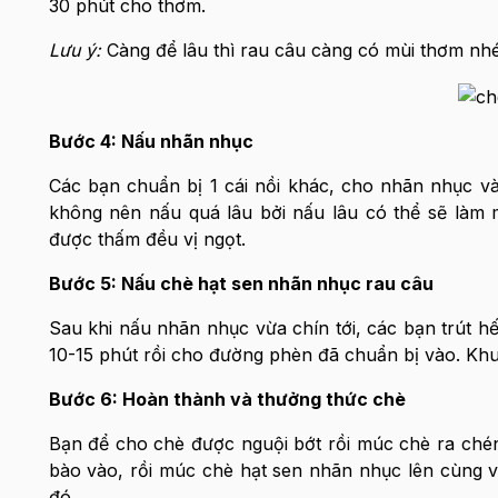
30 phút cho thơm.
Lưu ý:
Càng để lâu thì rau câu càng có mùi thơm nhé
Bước 4: Nấu nhãn nhục
Các bạn chuẩn bị 1 cái nồi khác, cho nhãn nhục và
không nên nấu quá lâu bởi nấu lâu có thể sẽ làm 
được thấm đều vị ngọt.
Bước 5: Nấu chè hạt sen nhãn nhục rau câu
Sau khi nấu nhãn nhục vừa chín tới, các bạn trút h
10-15 phút rồi cho đường phèn đã chuẩn bị vào. Khuấ
Bước 6: Hoàn thành và thưởng thức chè
Bạn để cho chè được nguội bớt rồi múc chè ra chén
bào vào, rồi múc chè hạt sen nhãn nhục lên cùng vớ
đó.