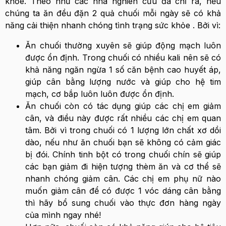
khỏe. Theo như các nhà nghiên cứu đã chỉ ra, nếu
chúng ta ăn đều đặn 2 quả chuối mỗi ngày sẽ có khả
năng cải thiện nhanh chóng tình trạng sức khỏe . Bởi vì:
Ăn chuối thường xuyên sẽ giúp động mạch luôn
được ổn định. Trong chuối có nhiều kali nên sẽ có
khả năng ngăn ngừa 1 số căn bệnh cao huyết áp,
giúp cân bằng lượng nước và giúp cho hệ tim
mạch, cơ bắp luôn luôn được ổn định.
Ăn chuối còn có tác dụng giúp các chị em giảm
cân, và điều này được rất nhiều các chị em quan
tâm. Bởi vì trong chuối có 1 lượng lớn chất xơ dồi
dào, nếu như ăn chuối bạn sẽ không có cảm giác
bị đói. Chính tinh bột có trong chuối chín sẽ giúp
các bạn giảm đi hiện tượng thèm ăn và cơ thể sẽ
nhanh chóng giảm cân. Các chị em phụ nữ nào
muốn giảm cân để có được 1 vóc dáng cân bằng
thì hãy bổ sung chuối vào thực đơn hàng ngày
của mình ngay nhé!