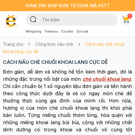
GIẢM 25K SHIP ĐƠN TỪ 500K MÃ FSTT
0
Whipping
Tiramisu
Cookie
Socola
Trang chủ
Công thức nấu chè
Cách nấu chè chuối
khoai lang cực dễ
CÁCH NẤU CHÈ CHUỐI KHOAI LANG CỰC DỄ
Đơn giản, dễ làm và không hề tốn kém thời gian, đó là
những đặc trưng nổi bật của món
chè chuối khoai lang
.
Chỉ cần chuẩn bị 1 số nguyên liệu đơn giản và tiến hành
theo công thức dưới đây là sẽ có ngay món chè để
thưởng thức cùng gia đình của mình rồi. Hơn nữa,
hương vị của món chè chuối khoai lang thì khỏi phải
bàn luôn. Từng miếng chuối thơm lừng, hòa quện với
những miếng khoai lang bùi bùi, cộng với những chất
dinh dưỡng có trong khoai và chuối vô cùng tốt