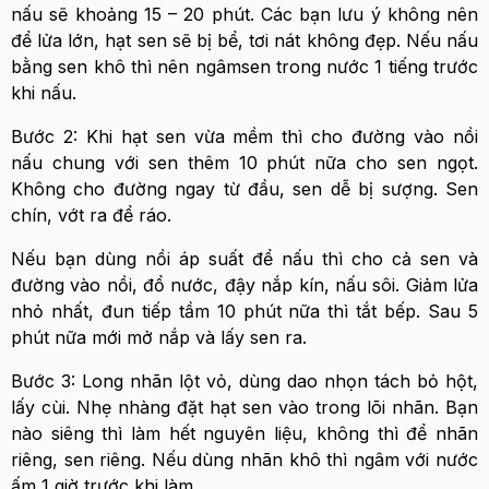
nấu sẽ khoảng 15 – 20 phút. Các bạn lưu ý không nên
để lửa lớn, hạt sen sẽ bị bể, tơi nát không đẹp. Nếu nấu
bằng sen khô thì nên ngâmsen trong nước 1 tiếng trước
khi nấu.
Bước 2: Khi hạt sen vừa mềm thì cho đường vào nồi
nấu chung với sen thêm 10 phút nữa cho sen ngọt.
Không cho đường ngay từ đầu, sen dễ bị sượng. Sen
chín, vớt ra để ráo.
Nếu bạn dùng nồi áp suất để nấu thì cho cả sen và
đường vào nồi, đổ nước, đậy nắp kín, nấu sôi. Giảm lửa
nhỏ nhất, đun tiếp tầm 10 phút nữa thì tắt bếp. Sau 5
phút nữa mới mở nắp và lấy sen ra.
Bước 3: Long nhãn lột vỏ, dùng dao nhọn tách bỏ hột,
lấy cùi. Nhẹ nhàng đặt hạt sen vào trong lõi nhãn. Bạn
nào siêng thì làm hết nguyên liệu, không thì để nhãn
riêng, sen riêng. Nếu dùng nhãn khô thì ngâm với nước
ấm 1 giờ trước khi làm.