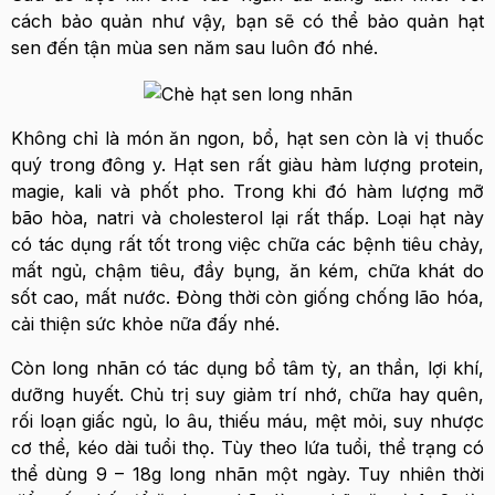
cách bảo quản như vậy, bạn sẽ có thể bảo quản hạt
sen đến tận mùa sen năm sau luôn đó nhé.
Không chỉ là món ăn ngon, bổ, hạt sen còn là vị thuốc
quý trong đông y. Hạt sen rất giàu hàm lượng protein,
magie, kali và phốt pho. Trong khi đó hàm lượng mỡ
bão hòa, natri và cholesterol lại rất thấp. Loại hạt này
có tác dụng rất tốt trong việc chữa các bệnh tiêu chảy,
mất ngủ, chậm tiêu, đầy bụng, ăn kém, chữa khát do
sốt cao, mất nước. Đòng thời còn giống chống lão hóa,
cải thiện sức khỏe nữa đấy nhé.
Còn long nhãn có tác dụng bổ tâm tỳ, an thần, lợi khí,
dưỡng huyết. Chủ trị suy giảm trí nhớ, chữa hay quên,
rối loạn giấc ngủ, lo âu, thiếu máu, mệt mỏi, suy nhược
cơ thể, kéo dài tuổi thọ. Tùy theo lứa tuổi, thể trạng có
thể dùng 9 – 18g long nhãn một ngày. Tuy nhiên thời