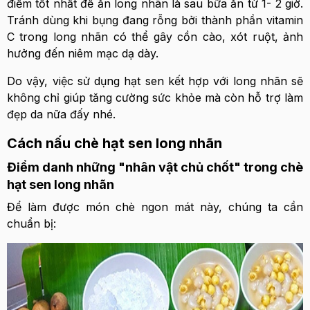
điểm tốt nhất để ăn long nhãn là sau bữa ăn từ 1- 2 giờ.
Tránh dùng khi bụng đang rỗng bởi thành phần vitamin
C trong long nhãn có thể gây cồn cào, xót ruột, ảnh
hưởng đến niêm mạc dạ dày.
Do vậy, việc sử dụng hạt sen kết hợp với long nhãn sẽ
không chỉ giúp tăng cường sức khỏe mà còn hỗ trợ làm
đẹp da nữa đấy nhé.
Cách nấu chè hạt sen long nhãn
Điểm danh những "nhân vật chủ chốt" trong chè
hạt sen long nhãn
Để làm được món chè ngon mát này, chúng ta cần
chuẩn bị: