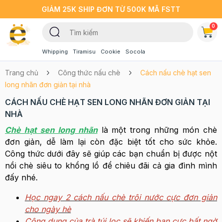
GIẢM 25K SHIP ĐƠN TỪ 500K MÃ FSTT
0
Whipping
Tiramisu
Cookie
Socola
Trang chủ
Công thức nấu chè
Cách nấu chè hạt sen
long nhãn đơn giản tại nhà
CÁCH NẤU CHÈ HẠT SEN LONG NHÃN ĐƠN GIẢN TẠI
NHÀ
Chè hạt sen long nhãn
là một trong những món chè
đơn giản, dễ làm lại còn đặc biệt tốt cho sức khỏe.
Công thức dưới đây sẽ giúp các bạn chuẩn bị được nột
nồi chè siêu to khổng lồ để chiêu đãi cả gia đình mình
đấy nhé.
Học ngay 2 cách nấu chè trôi nước cực đơn giản
cho ngày hè
Công dụng của trà túi lọc sẽ khiến bạn cực bất ngờ