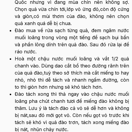
Quốc nhưng vì đang mùa chín nên không sợ.
Chọn quả vừa chín tới,lớp vỏ ửng đỏ,còn độ cứng
và giòn,có mùi thơm của đào, không nên chọn
quả xanh quá dễ bị chua.
Đào mua về rửa sạch từng quả, đem ngâm nước
muối loãng trong vòng một tiếng để sạch bụi bẩn
và phần lông dính trên quả đào. Sau đó rửa lại để
ráo nước.
Hoà một chậu nước muối loãng và vắt 1/2 quả
chanh vào. Dùng dao cắt bổ theo đường rãnh trên
của quả đào,tuỳ theo sở thích mà cắt miếng to hay
nhỏ, nhỏ thì dễ tách và nhanh ngấm đường, còn
to thì giòn hơn nhưng sẽ khó tách hơn.
Đào tách xong thì thả ngay vào chậu nước muối
loãng pha chút chanh tươi để miếng đào không bị
thâm. Lưu ý là tách đào cả vỏ sẽ dễ hơn và không
bị nát,sau đó mới gọt vỏ. Còn nếu gọt vỏ trước khi
tách sẽ khó vì quả đào trơn, tách xong miếng đào
bị nát, nhũn chảy nước.