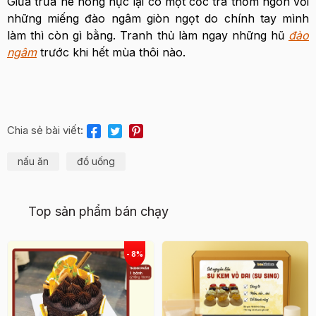
Giữa trưa hè nóng nực lại có một cốc trà thơm ngon với
những miếng đào ngâm giòn ngọt do chính tay mình
làm thì còn gì bằng. Tranh thủ làm ngay những hũ
đào
ngâm
trước khi hết mùa thôi nào.
Chia sẻ bài viết:
nấu ăn
đồ uống
Top sản phẩm bán chạy