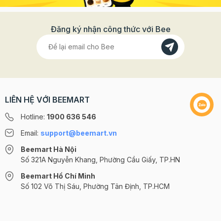
Đăng ký nhận công thức với Bee
LIÊN HỆ VỚI BEEMART
Hotline:
1900 636 546
Email:
support@beemart.vn
Beemart Hà Nội
Số 321A Nguyễn Khang, Phường Cầu Giấy, TP.HN
Beemart Hồ Chí Minh
Số 102 Võ Thị Sáu, Phường Tân Định, TP.HCM
@2024 CÔNG TY CỔ PHẦN BEEMART - GPĐKKD số: 0107285100 do Sở
KH-ĐT TP.HN cấp ngày 10/08/2018 tại Hà Nội. | Cung cấp bởi
Sapo