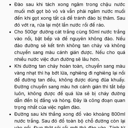
Đào sau khi tách xong ngâm trong chậu nước
muối mới gọt bỏ vỏ và vẫn phải ngâm nước muối
đến khi gọt xong tất cả để tránh đào bị thâm. Sau
đó vớt ra, rửa lại một lần nước rồi để ráo.
Cho 500gr đường cát trắng cùng 50ml nước trắng
vào nồi, bật bếp và để nguyên không đảo. Nếu
đảo đường sẽ kết tinh không tan chảy và không
chuyển sang màu cánh gián được. Nếu cho quá
nhiều nước việc đun đường sẽ lâu hơn.
Khi đường tan chảy hoàn toàn, chuyển sang màu
vàng nhạt thì hạ bớt lửa, nghiêng đi nghiêng lại nồi
để đường tan đều, không được dùng đũa khuấy.
Đường chuyển sang màu hơi cánh gián thì tắt bếp
luôn, không được để quá lửa sẽ bị cháy đường
dẫn đến bị đắng và hỏng. Đây là công đoạn quan
trọng nhất của việc ngâm đào.
Đường sau khi thắng xong đổ vào khoảng 800ml
nước trắng. Sau đó đổ toàn bộ chỗ đường còn lại
vào nồi. Đun thật sôi rồi mới thả đào vào. Tính từ