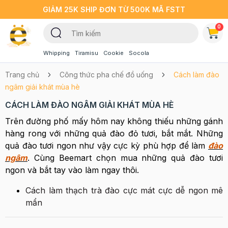
GIẢM 25K SHIP ĐƠN TỪ 500K MÃ FSTT
0
Whipping
Tiramisu
Cookie
Socola
Trang chủ
Công thức pha chế đồ uống
Cách làm đào
ngâm giải khát mùa hè
CÁCH LÀM ĐÀO NGÂM GIẢI KHÁT MÙA HÈ
Trên đường phố mấy hôm nay không thiếu những gánh
hàng rong với những quả đào đỏ tươi, bắt mắt. Những
quả đào tươi ngon như vậy cực kỳ phù hợp để làm
đào
ngâm
. Cùng Beemart chọn mua những quả đào tươi
ngon và bắt tay vào làm ngay thôi.
Cách làm thạch trà đào cực mát cực dễ ngon mê
mẩn