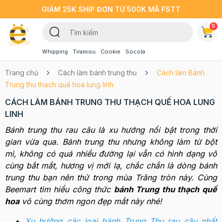
GIẢM 25K SHIP ĐƠN TỪ 500K MÃ FSTT
0
Whipping
Tiramisu
Cookie
Socola
Trang chủ
Cách làm bánh trung thu
Cách làm Bánh
Trung thu thạch quế hoa lung linh
CÁCH LÀM BÁNH TRUNG THU THẠCH QUẾ HOA LUNG
LINH
Bánh trung thu rau câu là xu hướng nổi bật trong thời
gian vừa qua. Bánh trung thu nhưng không làm từ bột
mì, không có quá nhiều đường lại vẫn có hình dạng vô
cùng bắt mắt, hương vị mới lạ, chắc chắn là dòng bánh
trung thu bạn nên thử trong mùa Trăng tròn này. Cùng
Beemart tìm hiểu công thức
bánh Trung thu thạch quế
hoa
vô cùng thơm ngon đẹp mắt này nhé!
Xu hướng các loại bánh Trung Thu rau câu nhất