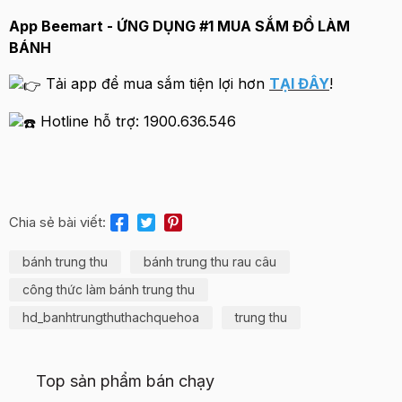
App Beemart - ỨNG DỤNG #1 MUA SẮM ĐỒ LÀM
BÁNH
Tải app để mua sắm tiện lợi hơn
TẠI ĐÂY
!
Hotline hỗ trợ: 1900.636.546
Chia sẻ bài viết:
bánh trung thu
bánh trung thu rau câu
công thức làm bánh trung thu
hd_banhtrungthuthachquehoa
trung thu
Top sản phẩm bán chạy