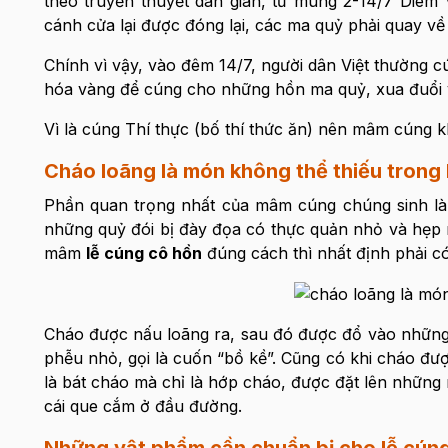
theo truyền thuyết dân gian, từ mùng 2-14/7 Diê
cánh cửa lại được đóng lại, các ma quỷ phải quay về
Chính vì vậy, vào đêm 14/7, người dân Việt thường 
hóa vàng để cúng cho những hồn ma quỷ, xua đuổi 
Vì là cúng Thí thực (bố thí thức ăn) nên mâm cúng 
Cháo loãng là món không thể thiếu trong 
Phần quan trọng nhất của mâm cúng chúng sinh là
những quỷ đói bị đày đọa có thực quản nhỏ và hẹp 
mâm
lễ cúng cô hồn
đúng cách thì nhất định phải c
Cháo được nấu loãng ra, sau đó được đổ vào những c
phễu nhỏ, gọi là cuốn “bồ kề”. Cũng có khi cháo được
là bát cháo mà chỉ là hớp cháo, được đặt lên những 
cái que cắm ở đầu đường.