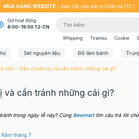
MUA HÀNG WEBSITE -
Giảm 25K ship đơn từ 500K mã FSTT
Giờ hoạt động
8:00- 19:00 T2-CN
Whipping
Tiramisu
Cookie
chủ
Set nguyên liệu
Đồ làm bánh
Trun
ô hồn - Cần chuẩn bị và cần tránh những cái gì?
 và cần tránh những cái gì?
 tránh trong ngày lễ này? Cùng
Beemart
tìm câu trả lời c
 Rằm tháng 7