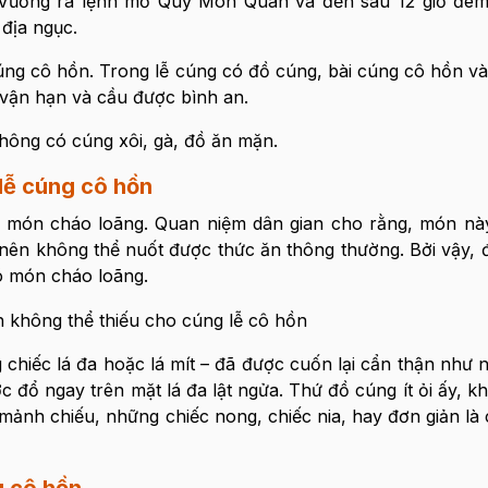
m Vương ra lệnh mở Quỷ Môn Quan và đến sau 12 giờ đêm
 địa ngục.
cúng cô hồn. Trong lễ cúng có đồ cúng, bài cúng cô hồn và
vận hạn và cầu được bình an.
không có cúng xôi, gà, đồ ăn mặn.
lễ cúng cô hồn
 món cháo loãng. Quan niệm dân gian cho rằng, món nà
nên không thể nuốt được thức ăn thông thường. Bởi vậy, 
ó món cháo loãng.
hiếc lá đa hoặc lá mít – đã được cuốn lại cẩn thận như 
 đổ ngay trên mặt lá đa lật ngửa. Thứ đồ cúng ít ỏi ấy, kh
mảnh chiếu, những chiếc nong, chiếc nia, hay đơn giản là 