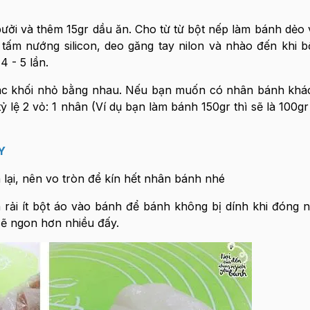
ởi và thêm 15gr dầu ăn. Cho từ từ bột nếp làm bánh dẻo 
 tấm nướng silicon, deo găng tay nilon và nhào đến khi b
4 - 5 lần.
h các khối nhỏ bằng nhau. Nếu bạn muốn có nhân bánh kh
o tỷ lệ 2 vỏ: 1 nhân (Ví dụ bạn làm bánh 150gr thì sẽ là 100g
Y
lại, nên vo tròn để kín hết nhân bánh nhé
 rải ít bột áo vào bánh để bánh không bị dính khi đóng 
sẽ ngon hơn nhiều đấy.