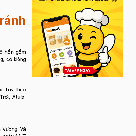
ránh
cô hồn gồm
g, có kiêng
i. Tùy theo
rời, Atula,
m Vương. Và