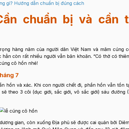
g gì? Hướng dẫn chuẩn bị đúng cách
ần chuẩn bị và cần t
 trọng hàng năm của người dân Việt Nam và mâm cúng 
c hẳn còn rất nhiều người vẫn băn khoăn. “Có thờ có thiên
 cúng cô hồn nhé!
tháng 7
n hồn và xác. Khi con người chết đi, phần hồn vẫn tồn tạ
 theo 3 cõi (dục giới, sắc giới, vô sắc giới) sáu đường (T
dương gian, còn xuống Địa phủ sẽ được cai quản bởi Diê