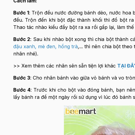
Cách làm:
Bước 1
: Trộn đều nước đường bánh dẻo, nước hoa bư
đều. Trộn đến khi bột đặc thành khối thì đổ bột ra
Thao tác nhào kiểu đẩy bột ra xa rồi gấp lại, làm thế 
Bước 2
: Sau khi nhào bột xong thì chia bột thàn
đậu xanh
,
mè đen
,
hồng trà
,... thì nên chia bột the
nhân nhé).
>> Xem thêm các nhân sên sẵn tiện lợi khác
TẠI ĐÂ
Bước 3
: Cho nhân bánh vào giữa vỏ bánh và vo tròn 
Bước 4
: Trước khi cho bột vào đóng bánh, bạn nên
lấy bánh ra để một ngày rồi sử dụng vì lúc đó bánh 