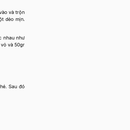
vào và trộn
ột dẻo mịn.
ác nhau như
r vỏ và 50gr
nhé. Sau đó