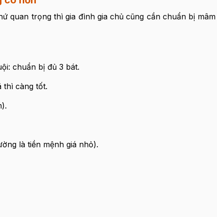
g cô hồn
ứ quan trọng thì gia đình gia chủ cũng cần chuẩn bị mâ
ội: chuẩn bị đủ 3 bát.
thì càng tốt.
).
hường là tiền mệnh giá nhỏ).