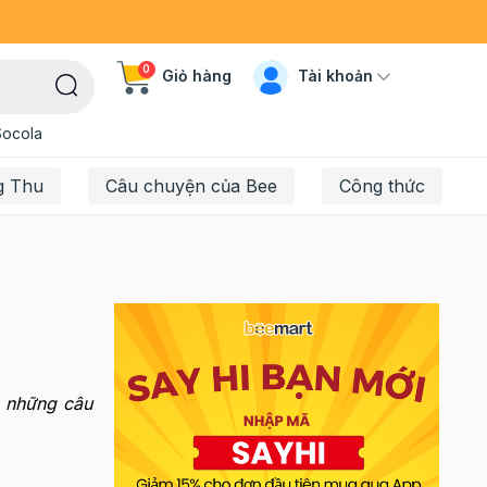
0
Tài khoản
Giỏ hàng
Socola
g Thu
Câu chuyện của Bee
Công thức
ho những câu