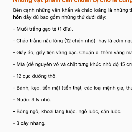
Những vật phẩm cần chuẩn bị cho lễ cún
Bên cạnh những văn khấn và cháo loãng là những th
hồn
đầy đủ bao gồm những thứ dưới đây:
- Muối trắng gạo tẻ (1 đĩa).
- Cháo trắng nấu lỏng (12 chén nhỏ), hay là cơm ngu
- Giấy áo, giấy tiền vàng bạc. Chuẩn bị thêm vàng mã 
- Mía (để nguyên vỏ và chặt từng khúc nhỏ độ 15 cm
- 12 cục đường thô.
- Bánh, kẹo, tiền mặt (tiền thật, các loại mệnh giá, t
- Nước: 3 ly nhỏ.
- Bỏng ngô, khoai lang luộc, ngô luộc, sắn luộc.
- 3 cây nhang.