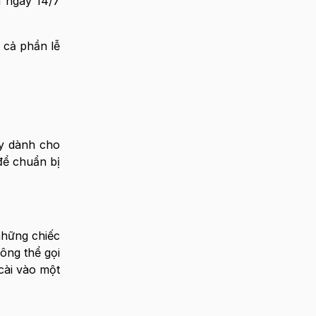
 ngày 14/7
 cả phần lễ
y dành cho
để chuẩn bị
những chiếc
ông thể gọi
cài vào một