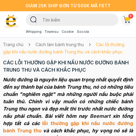
GIẢM 25K SHIP ĐƠN TỪ 500K MÃ FSTT
0
Whipping
Tiramisu
Cookie
Socola
Trang chủ
Cách làm bánh trung thu
Các lỗi thường
gặp khi nấu nước đường bánh Trung thu và cách khắc phục
CÁC LỖI THƯỜNG GẶP KHI NẤU NƯỚC ĐƯỜNG BÁNH
TRUNG THU VÀ CÁCH KHẮC PHỤC
Nước đường là nguyên liệu quan trọng nhất quyết định
đến sự thành bại của bánh Trung thu, nó có những tiêu
chuẩn "nghiêm ngặt" mà những người nấu buộc phải
tuân thủ. Chính vì vậy muốn có những chiếc bánh
Trung thu ngon và đẹp mắt thì trước nhất nước đường
nấu phải chuẩn. Bài viết hôm nay
Beemart
xin tổng
hợp tất cả các
lỗi thường gặp khi nấu nước đường
bánh Trung thu
và cách khắc phục, hy vọng nó sẽ là