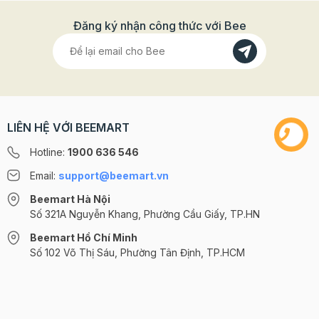
Đăng ký nhận công thức với Bee
LIÊN HỆ VỚI BEEMART
Hotline:
1900 636 546
Email:
support@beemart.vn
Beemart Hà Nội
Số 321A Nguyễn Khang, Phường Cầu Giấy, TP.HN
Beemart Hồ Chí Minh
Số 102 Võ Thị Sáu, Phường Tân Định, TP.HCM
@2024 CÔNG TY CỔ PHẦN BEEMART - GPĐKKD số: 0107285100 do Sở
KH-ĐT TP.HN cấp ngày 10/08/2018 tại Hà Nội. | Cung cấp bởi
Sapo