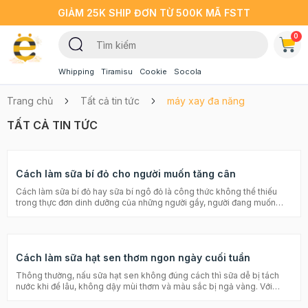
GIẢM 25K SHIP ĐƠN TỪ 500K MÃ FSTT
0
Whipping
Tiramisu
Cookie
Socola
Trang chủ
Tất cả tin tức
máy xay đa năng
TẤT CẢ TIN TỨC
Cách làm sữa bí đỏ cho người muốn tăng cân
Cách làm sữa bí đỏ hay sữa bí ngô đỏ là công thức không thể thiếu
trong thực đơn dinh dưỡng của những người gầy, người đang muốn
tăng cân. Vậy thì để làm sữa bí đỏ, bạn cần chuẩn bị các loại nguyên
liệu và thực hiện theo các bước nào? Hay xem chi tiết bài viết dưới đây
của Beemart để biết cách làm nhé. Cách làm sữa ngô đơn giản tại nhà
ai cũng có thể làm Cách làm sữa hạt sen thơm ngon ngày cuối tuần
Cách làm sữa hạt sen thơm ngon ngày cuối tuần
Cách làm sữa bí đỏ đơn giản nhất Sữa bí đỏ là thứ đồ uống có tác dụng
cải thiện cân nặng rõ rệt sau một thời gian sử dụng, đặc biệt là đối với
Thông thường, nấu sữa hạt sen không đúng cách thì sữa dễ bị tách
những người gầy. Ngoài nguồn năng lượng dồi dào, sữa bí đỏ còn
nước khi để lâu, không dậy mùi thơm và màu sắc bị ngả vàng. Với
cung cấp thêm các vitamin, khoáng chất quan trọng như: Vitamin A,
cách làm sữa hạt sen ngon đúng điệu, chuẩn hương vị ngay bên dưới
vitamin C, kali, Folacin… Mặc dù là một loại quả dễ kiếm và khá rẻ tiền