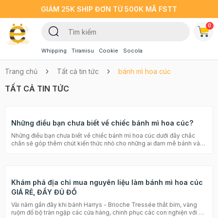
GIẢM 25K SHIP ĐƠN TỪ 500K MÃ FSTT
0
Whipping
Tiramisu
Cookie
Socola
Trang chủ
Tất cả tin tức
bánh mì hoa cúc
TẤT CẢ TIN TỨC
Những điều bạn chưa biết về chiếc bánh mì hoa cúc?
Những điều bạn chưa biết về chiếc bánh mì hoa cúc dưới đây chắc
chắn sẽ góp thêm chút kiến thức nhỏ cho những ai đam mê bánh và
đặc biệt là đang tìm cách làm bánh mì hoa cúc nhưng không theo
khuôn khổ nhất định nhé! Xem thêm: Các công thức bánh mì đơn giản
tại nhà Bánh mì hoa cúc là một trong các loại bánh mì ngon nhất mà
bất kỳ ai cũng nên thử một lần trong đời. Bánh mì hoa cúc thuộc dạng
Khám phá địa chỉ mua nguyên liệu làm bánh mì hoa cúc
bánh mì ngọt, vô cùng thơm và mềm mại. Thớ bánh dai, mềm và có
thể xé thành sợi nhỏ. Đây là điểm khác biệt của bánh mì hoa cúc so
GIÁ RẺ, ĐẦY ĐỦ ĐỒ
với các loại bánh mì khác, cũng là điểm hút khách của loại bánh này.
Vài năm gần đây khi bánh Harrys - Brioche Tressée thắt bím, vàng
Bánh được làm với công thức đặc biệt cho ra đời loại bánh mì hảo
ruộm đổ bộ tràn ngập các cửa hàng, chinh phục các con nghiện với vị
hạng bậc nhất hiện nay. Bánh phù hợp cho cả người lớn lẫn trẻ nhỏ,