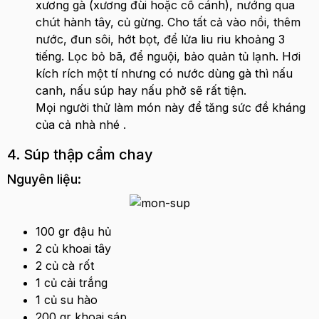
xương gà (xương đùi hoặc cổ cánh), nướng qua
chút hành tây, củ gừng. Cho tất cả vào nồi, thêm
nước, đun sôi, hớt bọt, để lửa liu riu khoảng 3
tiếng. Lọc bỏ bã, để nguội, bảo quản tủ lạnh. Hơi
kích rích một tí nhưng có nước dùng gà thì nấu
canh, nấu súp hay nấu phở sẽ rất tiện.
Mọi người thử làm món này để tăng sức đề kháng
của cả nhà nhé .
4. Súp thập cẩm chay
Nguyên liệu:
100 gr đậu hủ
2 củ khoai tây
2 củ cà rốt
1 củ cải trắng
1 củ su hào
200 gr khoai sáp