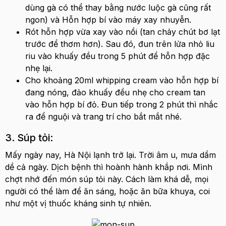
dùng gà có thể thay bằng nước luộc gà cũng rất
ngon) và Hỗn hợp bí vào máy xay nhuyễn.
Rót hỗn hợp vừa xay vào nồi (tan chảy chút bơ lạt
trước để thơm hơn). Sau đó, đun trên lửa nhỏ liu
riu vào khuấy đều trong 5 phút để hỗn hợp đặc
nhẹ lại.
Cho khoảng 20ml whipping cream vào hỗn hợp bí
đang nóng, đảo khuấy đều nhẹ cho cream tan
vào hỗn hợp bí đỏ. Đun tiếp trong 2 phút thì nhắc
ra để nguội và trang trí cho bắt mắt nhé.
3. Súp tỏi:
Mấy ngày nay, Hà Nội lạnh trở lại. Trời âm u, mưa dầm
dề cả ngày. Dịch bệnh thì hoành hành khắp nơi. Mình
chợt nhớ đến món súp tỏi này. Cách làm khá dễ, mọi
người có thể làm để ăn sáng, hoặc ăn bữa khuya, coi
như một vị thuốc kháng sinh tự nhiên.