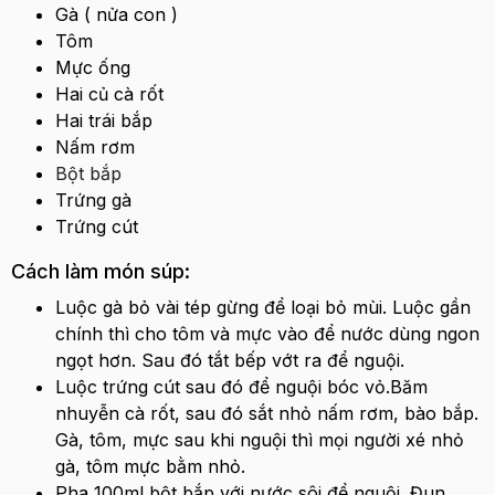
Gà ( nửa con )
Tôm
Mực ống
Hai củ cà rốt
Hai trái bắp
Nấm rơm
Bột bắp
Trứng gà
Trứng cút
Cách làm món súp:
Luộc gà bỏ vài tép gừng để loại bỏ mùi. Luộc gần
chính thì cho tôm và mực vào để nước dùng ngon
ngọt hơn. Sau đó tắt bếp vớt ra để nguội.
Luộc trứng cút sau đó để nguội bóc vỏ.Băm
nhuyễn cà rốt, sau đó sắt nhỏ nấm rơm, bào bắp.
Gà, tôm, mực sau khi nguội thì mọi người xé nhỏ
gà, tôm mực bằm nhỏ.
Pha 100ml bột bắp với nước sôi để nguội. Đun