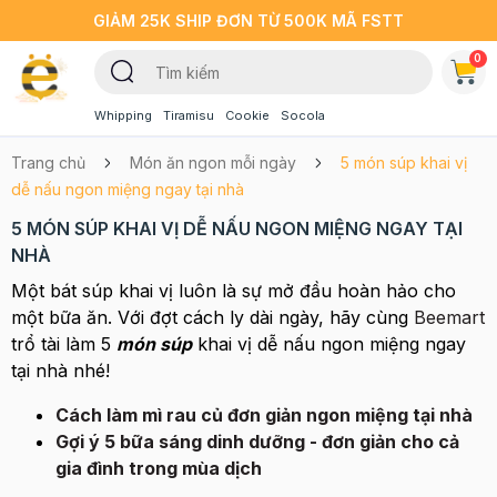
GIẢM 25K SHIP ĐƠN TỪ 500K MÃ FSTT
0
Whipping
Tiramisu
Cookie
Socola
Trang chủ
Món ăn ngon mỗi ngày
5 món súp khai vị
dễ nấu ngon miệng ngay tại nhà
5 MÓN SÚP KHAI VỊ DỄ NẤU NGON MIỆNG NGAY TẠI
NHÀ
Một bát súp khai vị luôn là sự mở đầu hoàn hảo cho
một bữa ăn. Với đợt cách ly dài ngày, hãy cùng
Beemart
trổ tài làm 5
món súp
khai vị dễ nấu ngon miệng ngay
tại nhà nhé!
Cách làm mì rau củ đơn giản ngon miệng tại nhà
Gợi ý 5 bữa sáng dinh dưỡng - đơn giản cho cả
gia đình trong mùa dịch