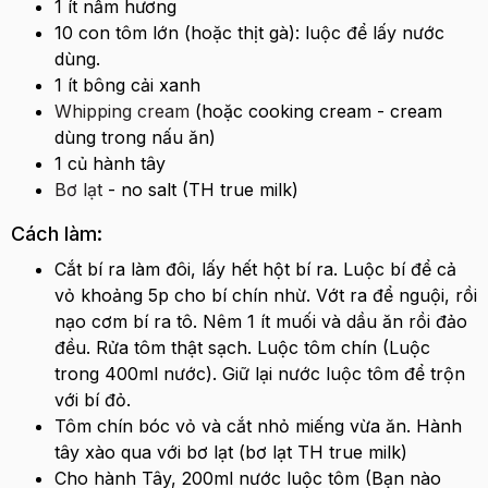
1 ít nấm hương
10 con tôm lớn (hoặc thịt gà): luộc để lấy nước
dùng.
1 ít bông cải xanh
Whipping cream
(hoặc cooking cream - cream
dùng trong nấu ăn)
1 củ hành tây
Bơ lạt
- no salt (TH true milk)
Cách làm:
Cắt bí ra làm đôi, lấy hết hột bí ra. Luộc bí để cả
vỏ khoảng 5p cho bí chín nhừ. Vớt ra để nguội, rồi
nạo cơm bí ra tô. Nêm 1 ít muối và dầu ăn rồi đảo
đều. Rửa tôm thật sạch. Luộc tôm chín (Luộc
trong 400ml nước). Giữ lại nước luộc tôm để trộn
với bí đỏ.
Tôm chín bóc vỏ và cắt nhỏ miếng vừa ăn. Hành
tây xào qua với bơ lạt (bơ lạt TH true milk)
Cho hành Tây, 200ml nước luộc tôm (Bạn nào