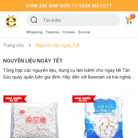
GIẢM 25K SHIP ĐƠN TỪ 500K MÃ FSTT
0
Whipping
Tiramisu
Cookie
Socola
Trang chủ
Nguyên liệu ngày Tết
NGUYÊN LIỆU NGÀY TẾT
Tổng hợp các nguyên liệu, dụng cụ làm bánh cho ngày tết Tân
Sửu quây quần bên gia đình. Hãy đến với Beemart và trải nghiệm
mỗi bước đi là một điều mới. Beemart cam kết mang đến khách
hàng những...