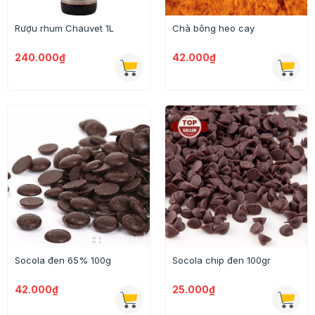
Rượu rhum Chauvet 1L
Chà bông heo cay
240.000₫
42.000₫
Socola đen 65% 100g
Socola chip đen 100gr
42.000₫
25.000₫