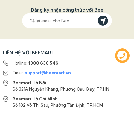
Đăng ký nhận công thức với Bee
LIÊN HỆ VỚI BEEMART
Hotline:
1900 636 546
Email:
support@beemart.vn
Beemart Hà Nội
Số 321A Nguyễn Khang, Phường Cầu Giấy, TP.HN
Beemart Hồ Chí Minh
Số 102 Võ Thị Sáu, Phường Tân Định, TP.HCM
@2024 CÔNG TY CỔ PHẦN BEEMART - GPĐKKD số: 0107285100 do Sở
KH-ĐT TP.HN cấp ngày 10/08/2018 tại Hà Nội. | Cung cấp bởi
Sapo