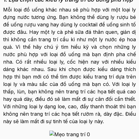
Mỗi loại đồ uống khác nhau sẽ phù hợp với một loại ly
đựng nước tương ứng. Bạn không thể dùng ly rượu bé
để uống rượu vang hay dùng ly cocktail để uống sinh tố
được đâu. Hay một ly cà phê sữa đá thân quen, giản dị
thì không cần trang trí cầu kì như một ly nước ép hoa
quả. Vì thế hãy chú ý tìm hiểu kỹ và chọn những ly
nước phù hợp với loại đồ uống mà bạn định pha chế
nha. Có rất nhiều loại ly, cốc hiện nay với nhiều kiểu
dáng khác nhau. Sau khi chọn được kiểu dáng thích
hợp thì bạn mới có thể tìm được kiểu trang trí dựa trên
loại ly và màu sắc của đồ uống mà bạn có. Với loại ly
thấp, lùn, bạn không nên trang trí các họa tiết quá cao
hay quá dày, điều đó sẽ làm mất đi sự cân đối cần thiết.
Với những loại ly dạng loe, cao, đầy thanh thoát thì bạn
không nên trang trí các họa tiết rườm rà, dày đặc. Điều
này sẽ làm mất đi sự tinh tế của loại ly này.