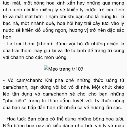
tươi mát, một bông hoa xinh xắn hay những quả mọng
nhỏ xinh cài lên miệng ly sẽ khiến ly nước trở nên tinh
tế và mát mắt hơn. Thậm chí khi bạn cho lá húng lủi, lá
bạc hà, một nhành quế, hoa hồi hay trái cây tươi vào ly
nước sẽ khiến đồ uống ngon, hương vị trở nên đặc sắc
hơn.
- Lá trái thơm (khóm): đừng vội bỏ đi những chiếc lá
của trái thơm, hãy giữ lại và để tủ lạnh để trang trí cùng
với chanh cho các món uống.
- Vỏ cam/chanh: Khi pha chế những thức uống từ
cam/chanh, bạn đừng vội bỏ vỏ đi nhé. Một chút khéo
léo tận dụng vỏ cam/chanh sẽ cho cho bạn những
"phụ kiện" trang trí thức uống tuyệt vời. Ly thức uống
của bạn sẽ hấp dẫn hơn rất nhiều cả về hương lẫn sắc.
- Hoa tươi: Bạn cũng có thể dùng những bông hoa tươi.
Nếu bông hoa này có kiểu dáng phù hợp với ly và màu