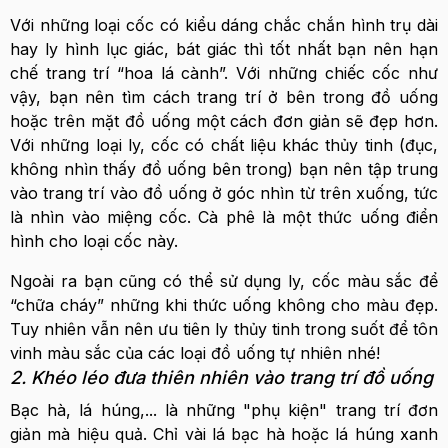
Với những loại cốc có kiểu dáng chắc chắn hình trụ dài
hay ly hình lục giác, bát giác thì tốt nhất bạn nên hạn
chế trang trí “hoa lá cành”. Với những chiếc cốc như
vậy, bạn nên tìm cách trang trí ở bên trong đồ uống
hoặc trên mặt đồ uống một cách đơn giản sẽ đẹp hơn.
Với những loại ly, cốc có chất liệu khác thủy tinh (đục,
không nhìn thấy đồ uống bên trong) bạn nên tập trung
vào trang trí vào đồ uống ở góc nhìn từ trên xuống, tức
là nhìn vào miệng cốc. Cà phê là một thức uống điển
hình cho loại cốc này.
Ngoài ra bạn cũng có thể sử dụng ly, cốc màu sắc để
“chữa cháy” những khi thức uống không cho màu đẹp.
Tuy nhiên vẫn nên ưu tiên ly thủy tinh trong suốt để tôn
vinh màu sắc của các loại đồ uống tự nhiên nhé!
2. Khéo léo đưa thiên nhiên vào trang trí đồ uống
Bạc hà, lá húng,... là những "phụ kiện" trang trí đơn
giản mà hiệu quả. Chỉ vài lá bạc hà hoặc lá húng xanh