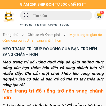
GIẢM 25K SHIP ĐƠN TỪ 500K MÃ FSTT
0
Whipping
Tiramisu
Cookie
Socola
Trang chủ
Chia sẻ và Khám phá
Mẹo trang trí giúp đồ
uống của bạn trở nên sang chảnh hơn
MẸO TRANG TRÍ GIÚP ĐỒ UỐNG CỦA BẠN TRỞ NÊN
SANG CHẢNH HƠN
Mẹo trang trí đồ uống dưới đây sẽ giúp những thức
uống của bạn thêm hấp dẫn và sang chảnh hơn rất
nhiều đấy. Chỉ cần một chút khéo léo cùng những
nguyên liệu cơ bản là bạn đã có thể tự tay thỏa sức
sáng tạo rồi.
Mẹo trang trí đồ uống trở nên sang chảnh
hơn
1. Lựa chọn các kiểu ly trang trí đồ uống phù hợp