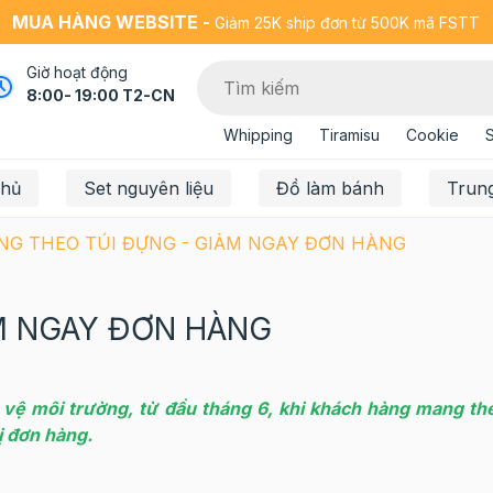
MUA HÀNG WEBSITE -
Giảm 25K ship đơn từ 500K mã FSTT
Giờ hoạt động
8:00- 19:00 T2-CN
Whipping
Tiramisu
Cookie
chủ
Set nguyên liệu
Đồ làm bánh
Trun
G THEO TÚI ĐỰNG - GIẢM NGAY ĐƠN HÀNG
M NGAY ĐƠN HÀNG
vệ môi trường, từ đầu tháng 6, khi khách hàng mang th
ị đơn hàng.