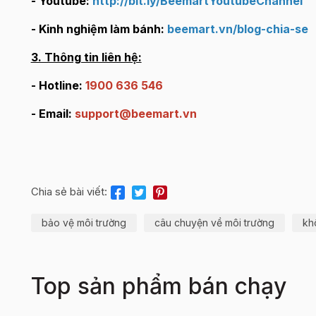
- Youtube:
http://bit.ly/BeemartYoutubeChannel
- Kinh nghiệm làm bánh:
beemart.vn/blog-chia-se
3. Thông tin liên hệ:
- Hotline:
1900 636 546
- Email:
support@beemart.vn
Chia sẻ bài viết:
bảo vệ môi trường
câu chuyện về môi trường
kh
Top sản phẩm bán chạy