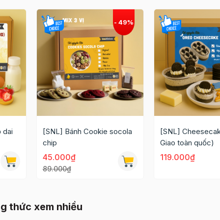
 dai
[SNL] Bánh Cookie socola
[SNL] Cheesecak
chip
Giao toàn quốc)
45.000₫
119.000₫
89.000₫
g thức xem nhiều