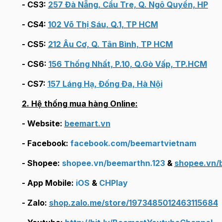
- CS3:
257 Đà Nẵng, Cầu Tre, Q. Ngô Quyền, HP
- CS4:
102 Võ Thị Sáu, Q.1, TP HCM
- CS5:
212 Âu Cơ, Q. Tân Bình, TP HCM
- CS6:
156 Thống Nhất, P.10, Q.Gò Vấp, TP.HCM
- CS7:
157 Láng Hạ, Đống Đa, Hà Nội
2. Hệ thống mua hàng Online:
- Website:
beemart.vn
- Facebook:
facebook.com/beemartvietnam
- Shopee:
shopee.vn/beemarthn.123
&
shopee.vn/
- App Mobile:
iOS
&
C
HPlay
- Zalo:
shop.zalo.me/store/1973485012463115684