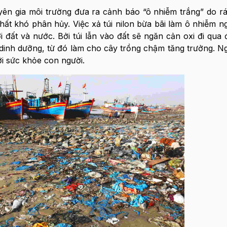
n gia môi trường đưa ra cảnh báo “ô nhiễm trắng” do rác 
chất khó phân hủy. Việc xả túi nilon bừa bãi làm ô nhiễm n
đất và nước. Bởi túi lẫn vào đất sẽ ngăn cản oxi đi qua đ
dinh dưỡng, từ đó làm cho cây trồng chậm tăng trưởng. N
ới sức khỏe con người.