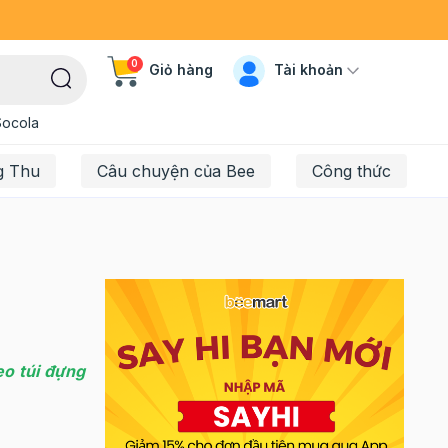
0
Tài khoản
Giỏ hàng
Socola
g Thu
Câu chuyện của Bee
Công thức
eo túi đựng