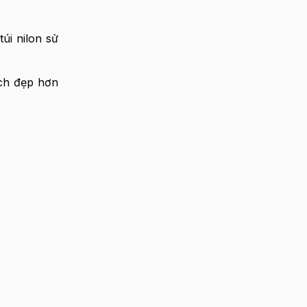
úi nilon sử
ạch đẹp hơn