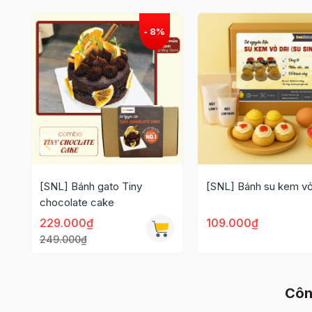
[SNL] Bánh gato Tiny
[SNL] Bánh su kem vỏ
chocolate cake
229.000₫
109.000₫
249.000₫
Côn