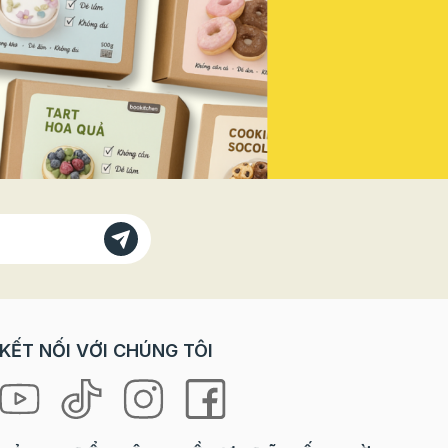
Vì sao
doanh thu mùa lễ hội năm nay! Vì
bánh
Sao Bạn Không Thể Đứng Ngoài
 với các
"Sân Khấu" Này? Trong các dịp
trò chơi
lễ lớn, đặc biệt là ngày Quốc
orkshop
khánh, tâm lý khách hàng có sự
rải
thay đổi rõ rệt: Nhu cầu "check-
ưng lại
in" tăng vọt: Khách hàng, đặc
à cả
biệt là giới trẻ, luôn tìm kiếm
 “tự tay
những sản phẩm, không gian
 là
mang đậm tinh thần lễ hội để
ng mang
chụp ảnh và chia sẻ lên mạng xã
hội. Sẵn sàng chi tiêu cho trải
loween
nghiệm: Họ không chỉ mua một
chiếc bánh, một ly nước, mà họ
ợp cho
mua cả không khí, cảm xúc và
KẾT NỐI VỚI CHÚNG TÔI
niềm tự hào. Ưu tiên các sản
hỉ cần
phẩm phiên bản giới hạn (Limited
 mọi
Edition): Yếu tố độc đáo, chỉ xuất
hiện trong mùa lễ sẽ kích thích