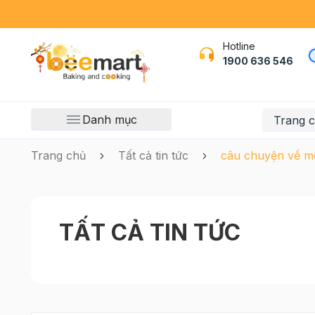
Hotline
1900 636 546
Danh mục
Trang 
Trang chủ
Tất cả tin tức
câu chuyện về mô
TẤT CẢ TIN TỨC