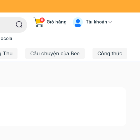
0
Tài khoản
Giỏ hàng
Socola
g Thu
Câu chuyện của Bee
Công thức