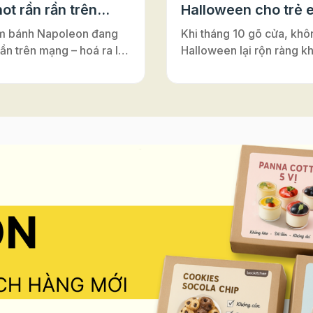
ot rần rần trên
Halloween cho trẻ 
m bánh Napoleon đang
Khi tháng 10 gõ cửa, khô
rần trên mạng – hoá ra lại
Halloween lại rộn ràng k
ới đế bánh ngàn lớp Puff
nơi – từ lớp học, trung tâ
Vì sao bánh có tên là
Anh cho tới những câu lạ
on”? Nghe đến
nhỏ. Đây luôn là dịp để m
on”, nhiều người thường
cùng hóa thân, vui chơi v
y đến vị hoàng đế lừng
nối. Và nếu bạn đang tìm
 Pháp. Nhưng thật ra,
hoạt động Halloween vừa 
ấy chỉ là một sự nhầm lẫn
vừa an toàn, vừa dễ tổ ch
rong lịch sử ẩm thực. Bánh
những buổi workshop là
n vốn có tên gốc là
sẽ là gợi ý tuyệt vời. Khô
euille”, nghĩa là “ngàn lớp
mang lại niềm vui khi đượ
”. Món bánh này được
sáng tạo, hoạt động làm
ấy cảm hứng từ vùng
còn giúp trẻ rèn luyện sự
Ý), rồi lan sang Pháp và
léo, khả năng tập trung và
 là gâteau napolitain –
thần làm việc nhóm – tất 
h kiểu Napoli”. Theo thời
diễn ra trong không khí