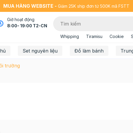
MUA HÀNG WEBSITE -
Giảm 25K ship đơn từ 500K mã FSTT
Giờ hoạt động
8:00- 19:00 T2-CN
Whipping
Tiramisu
Cookie
chủ
Set nguyên liệu
Đồ làm bánh
Trun
i trường