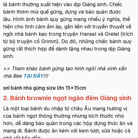
là bánh thường xuất hiện vào dịp Giáng sinh. Chiếc
bánh thơm mùi quế gừng, dựng và bảo quản được
lâu. Hình ảnh bánh quy gừng mang nhiều ý nghĩa, thể
hiện cho tình cảm ấm áp, gắn liền với truyền thuyết về
ngôi nhà bánh kẹo trong truyện Hansel và Gretel (trích
từ bộ truyện cổ Grimm). Do đó, những chiếc bánh quy
gừng rất thích hợp để dành tặng nhau trong dịp Giáng
sinh.
>> Tham khảo bánh gừng tạo hình ngôi nhà xinh xắn
nhà Bee
TẠI ĐÂY
!!!
snl bánh nhà gừng size lớn 15x15cm
2. Bánh brownie ngọt ngào đêm Giáng sinh
Là một loại bánh du nhập từ châu Âu mang hương vị
của bánh ngọt thông thường nhưng kích thước nhỏ
hơn, dễ dàng bảo quản trong các hộp đựng thức ăn và
mang đi. Bánh được ăn kèm với kem tươi, sữa hoặc cà