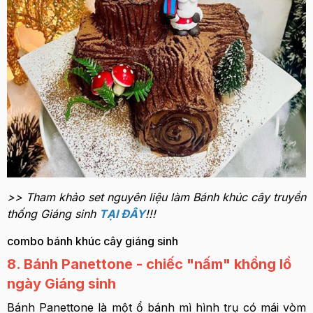
>> Tham khảo set nguyên liệu làm Bánh khúc cây truyền
thống Giáng sinh
TẠI ĐÂY
!!!
combo bánh khúc cây giáng sinh
8. Bánh Panettone - chiếc "nấm" khổng lồ
ngày Giáng sinh
Bánh Panettone là một ổ bánh mì hình trụ có mái vòm