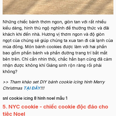
Những chiếc bánh thơm ngon, giòn tan với rất nhiều
kiểu dáng, hình thù ngộ nghĩnh để thưởng thức và đãi
khách khi đến nhà. Hương vị thơm ngon và độ giòn
ngọt của chúng sẽ giúp chúng ta xua tan đi cái lạnh của
mùa đông. Món bánh cookies được làm với hai phần
bao gồm phần bánh và phần đường trang trí bắt mắt
bên trên. Chỉ cần nhìn thôi, chắc hẳn bạn cũng đã cảm
nhận được không khí Giáng sinh rộn ràng rồi phải
không?
>> Tham khảo set DIY bánh cookie icing hình Merry
Christmas
TẠI ĐÂY
!!!
snl cookie icing 8 hình noel mẫu 1
5. NYC cookie - chiếc cookie độc đáo cho
tiệc Noel