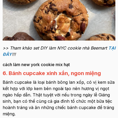
>> Tham khảo set DIY làm NYC cookie nhà Beemart
TẠI
ĐÂY
!!!
cách làm new york cookie mix hạt
6. Bánh cupcake xinh xắn, ngon miệng
Bánh cupcake là loại bánh bông lan xốp, có vị kem sữa
kết hợp với lớp kem bên ngoài tạo nên hương vị ngọt
ngào hấp dẫn. Thật tuyệt vời nếu trong ngày lễ Giáng
sinh, bạn có thể cùng cả gia đình tổ chức một bữa tiệc
hoành tráng và ăn những chiếc bánh cupcake để tráng
miệng.