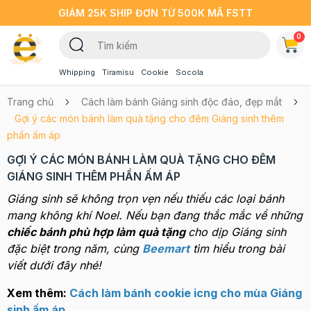
GIẢM 25K SHIP ĐƠN TỪ 500K MÃ FSTT
0
Whipping
Tiramisu
Cookie
Socola
Trang chủ
Cách làm bánh Giáng sinh độc đáo, đẹp mắt
Gợi ý các món bánh làm quà tặng cho đêm Giáng sinh thêm
phần ấm áp
GỢI Ý CÁC MÓN BÁNH LÀM QUÀ TẶNG CHO ĐÊM
GIÁNG SINH THÊM PHẦN ẤM ÁP
Giáng sinh sẽ không trọn vẹn nếu thiếu các loại bánh
mang không khí Noel. Nếu bạn đang thắc mắc về những
chiếc bánh phù hợp làm quà tặng
cho dịp Giáng sinh
đặc biệt trong năm, cùng
Beemart
tìm hiểu trong bài
viết dưới đây nhé!
Xem thêm:
Cách làm bánh cookie icng cho mùa Giáng
sinh ấm áp