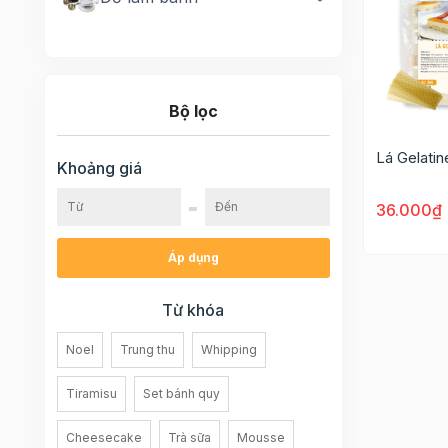
Bộ lọc
Lá Gelatin
Khoảng giá
36.000₫
Áp dụng
Từ khóa
Noel
Trung thu
Whipping
Tiramisu
Set bánh quy
Cheesecake
Trà sữa
Mousse