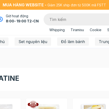
MUA HÀNG WEBSITE -
Giảm 25K ship đơn từ 500K mã FSTT
Giờ hoạt động
8:00- 19:00 T2-CN
Whipping
Tiramisu
Cookie
chủ
Set nguyên liệu
Đồ làm bánh
Trun
ATINE