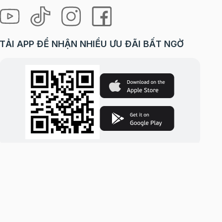
TẢI APP ĐỂ NHẬN NHIỀU ƯU ĐÃI BẤT NGỜ
i Hà Nội. | Cung cấp bởi
Sapo