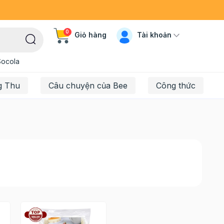
0
Tài khoản
Giỏ hàng
Socola
g Thu
Câu chuyện của Bee
Công thức