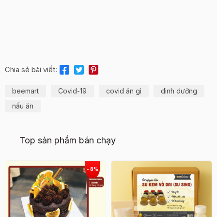
Chia sẻ bài viết:
beemart
Covid-19
covid ăn gì
dinh dưỡng
nấu ăn
Top sản phẩm bán chạy