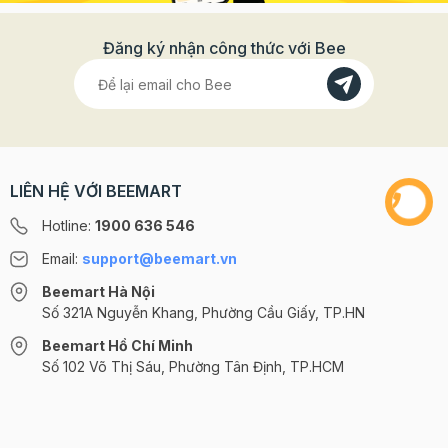
Đăng ký nhận công thức với Bee
LIÊN HỆ VỚI BEEMART
Hotline:
1900 636 546
Email:
support@beemart.vn
Beemart Hà Nội
Số 321A Nguyễn Khang, Phường Cầu Giấy, TP.HN
Beemart Hồ Chí Minh
Số 102 Võ Thị Sáu, Phường Tân Định, TP.HCM
@2024 CÔNG TY CỔ PHẦN BEEMART - GPĐKKD số: 0107285100 do Sở
KH-ĐT TP.HN cấp ngày 10/08/2018 tại Hà Nội. | Cung cấp bởi
Sapo