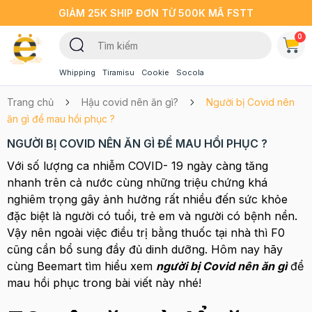
GIẢM 25K SHIP ĐƠN TỪ 500K MÃ FSTT
0
Whipping
Tiramisu
Cookie
Socola
Trang chủ
Hậu covid nên ăn gì?
Người bị Covid nên
ăn gì để mau hồi phục ?
NGƯỜI BỊ COVID NÊN ĂN GÌ ĐỂ MAU HỒI PHỤC ?
Với số lượng ca nhiễm COVID- 19 ngày càng tăng
nhanh trên cả nước cùng những triệu chứng khá
nghiêm trọng gây ảnh hưởng rất nhiều đến sức khỏe
đặc biệt là người có tuổi, trẻ em và người có bệnh nền.
Vậy nên ngoài việc điều trị bằng thuốc tại nhà thì F0
cũng cần bổ sung đầy đủ dinh dưỡng. Hôm nay hãy
cùng Beemart tìm hiểu xem
người bị Covid nên ăn gì
để
mau hồi phục trong bài viết này nhé!