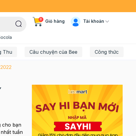
0
Tài khoản
Giỏ hàng
Socola
g Thu
Câu chuyện của Bee
Công thức
2022
Y
g cho bạn
 nhất tuần