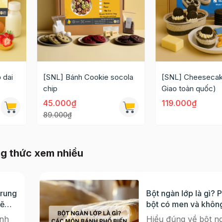
 dai
[SNL] Bánh Cookie socola
[SNL] Cheesecak
chip
Giao toàn quốc)
45.000₫
119.000₫
89.000₫
g thức xem nhiều
Trung
Bột ngàn lớp là gì? 
sẽ
bột có men và khôn
dụng phổ biến
nh
Hiểu đúng về bột ng