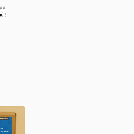
pp
é !