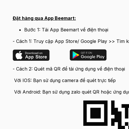
Đặt hàng qua App Beemart:
Bước 1: Tải App Beemart về điện thoại
- Cách 1: Truy cập App Store/ Google Play >> Tìm k
- Cách 2: Quét mã QR để tải ứng dụng về điện thoại
Với IOS: Bạn sử dụng camera để quét trực tiếp
Với Android: Bạn sử dụng zalo quét QR hoặc ứng dụ