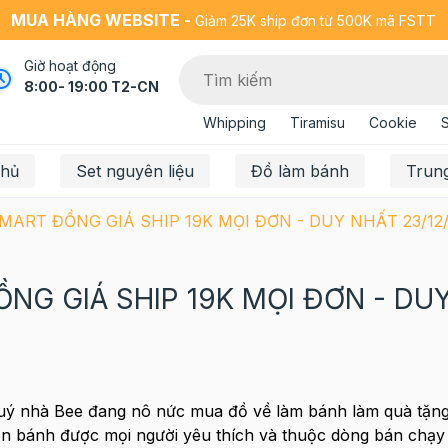
MUA HÀNG WEBSITE -
Giảm 25K ship đơn từ 500K mã FSTT
Giờ hoạt động
8:00- 19:00 T2-CN
Whipping
Tiramisu
Cookie
chủ
Set nguyên liệu
Đồ làm bánh
Trun
ART ĐỒNG GIÁ SHIP 19K MỌI ĐƠN - DUY NHẤT 23/12/
NG GIÁ SHIP 19K MỌI ĐƠN - DU
 quý nhà Bee đang nô nức mua đồ về làm bánh làm quà tặn
ón bánh được mọi người yêu thích và thuộc dòng bán chạy