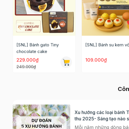
[SNL] Bánh gato Tiny
[SNL] Bánh su kem vỏ
chocolate cake
229.000₫
109.000₫
249.000₫
Côn
Xu hướng các loại bánh 
thu 2025- Sáng tạo nào 
bùng nổ?
Mỗi năm những dòng bá