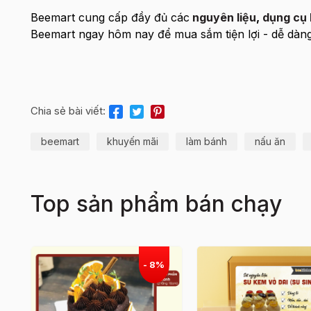
Beemart cung cấp đầy đủ các
nguyên liệu
,
dụng cụ 
Beemart ngay hôm nay để mua sắm tiện lợi - dễ dàng
Chia sẻ bài viết:
beemart
khuyến mãi
làm bánh
nấu ăn
Top sản phẩm bán chạy