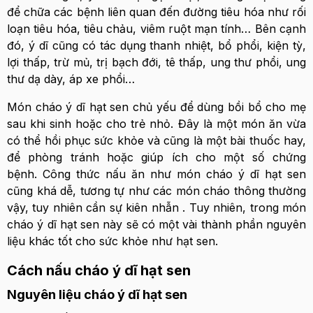
để chữa các bệnh liên quan đến đường tiêu hóa như rối
loạn tiêu hóa, tiêu chảu, viêm ruột mạn tính… Bên cạnh
đó, ý dĩ cũng có tác dụng thanh nhiệt, bổ phổi, kiện tỳ,
lợi thấp, trừ mủ, trị bạch đới, tê thấp, ung thư phổi, ung
thư dạ dày, áp xe phổi…
Món cháo ý dĩ hạt sen chủ yếu để dùng bồi bổ cho mẹ
sau khi sinh hoặc cho trẻ nhỏ. Đây là một món ăn vừa
có thể hồi phục sức khỏe và cũng là một bài thuốc hay,
để phòng tránh hoặc giúp ích cho một số chứng
bệnh. Công thức nấu ăn như món cháo ý dĩ hạt sen
cũng khá dễ, tương tự như các món cháo thông thường
vậy, tuy nhiên cần sự kiên nhẫn . Tuy nhiên, trong món
cháo ý dĩ hạt sen này sẽ có một vài thành phần nguyên
liệu khác tốt cho sức khỏe như hạt sen.
Cách nấu cháo ý dĩ hạt sen
Nguyên liệu cháo ý dĩ hạt sen