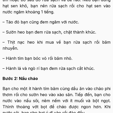
hạt sen khô, bạn nên rửa sạch rồi cho hạt sen vào
nước ngâm khoảng 1 tiếng.
– Táo đỏ bạn cũng đem ngâm với nước.
– Sườn heo bạn đem rửa sạch, chặt thành khúc.
– Thịt nạc heo khi mua về bạn rửa sạch rồi băm
nhuyễn.
– Hành tím bạn bóc vỏ rồi băm nhỏ.
– Hành lá và ngò rí bạn đem rửa sạch cắt khúc.
Bước 2: Nấu cháo
Bạn cho một ít hành tím băm cùng dầu ăn vào chảo phi
thơm rồi cho sườn heo vào xào săn. Tiếp đến, bạn cho
nước vào nấu sôi, nêm nếm với ít muối và bột ngọt.
Thỉnh thoảng vớt bọt để cháo được ngon hơn. Khi
nước sôi, bạn cho hạt ý dĩ vào rồi đảo đều.