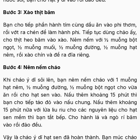
Bước 3: Xào thịt băm
Bạn cho tiếp phần hành tím cùng dầu ăn vào phi thơm,
rồi vớt ra chén để làm hành phi. Tiếp tục dùng chảo ấy,
cho thịt heo băm vào xào. Nêm nếm với ½ muỗng bột
ngọt, ½ muỗng muối, ½ muỗng đường, ½ muỗng hạt
nêm, rồi xào chín và để ra đĩa riêng.
Bước 4: Nêm nếm cháo
Khi cháo ý dĩ sôi lên, bạn nêm nếm cháo với 1 muỗng
hạt nêm, ½ muỗng đường, ½ muỗng bột ngọt cho vừa
ăn rồi cho hạt sen vào. Nấu thêm khoảng 15 phút thì
bạn cho tiếp táo đỏ vào nấu chung. Nấu thêm khoảng
15 phút nữa với lửa liu riu cho các nguyên liệu cho hạt
sen mềm thì bạn tắt bếp. Cho hành lá và ngò rí băm
vào rồi đảo đều.
Vậy là cháo ý dĩ hạt sen đã hoàn thành. Bạn múc cháo