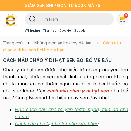
GIẢM 25K SHIP ĐƠN TỪ 500K MÃ FSTT
0
Whipping
Tiramisu
Cookie
Socola
Trang chủ
Những món ăn healthy dễ làm
Cách nấu
cháo ý dĩ hạt sen bồi bổ mẹ bầu
CÁCH NẤU CHÁO Ý DĨ HẠT SEN BỒI BỔ MẸ BẦU
Cháo ý dĩ hạt sen được chế biến từ những nguyên liệu
thanh mát, chứa nhiều chất dinh dưỡng nên nó không
chỉ là món ăn có thơm ngon mà còn là bài thuốc bổ
cho sức khỏe. Vậy
cách nấu cháo ý dĩ hạt sen
như thế
nào? Cùng
Beemart
tìm hiểu ngay sau đây nhé!
Học cách nấu chè tổ yến thơm ngon, tẩm bổ cho
cả nhà
Cách nấu chè hạt kê tốt cho sức khỏe