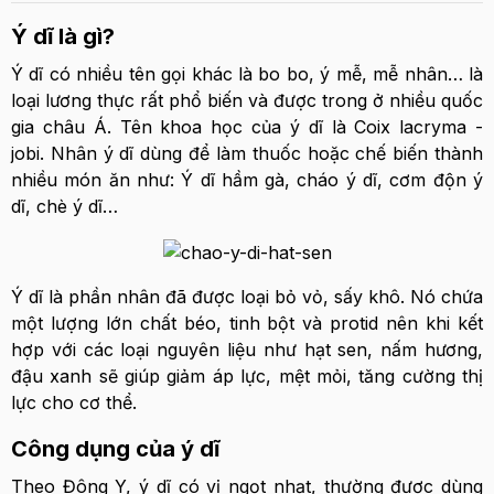
Ý dĩ là gì?
Ý dĩ có nhiều tên gọi khác là bo bo, ý mễ, mễ nhân… là
loại lương thực rất phổ biến và được trong ở nhiều quốc
gia châu Á. Tên khoa học của ý dĩ là Coix lacryma -
jobi. Nhân ý dĩ dùng để làm thuốc hoặc chế biến thành
nhiều món ăn như: Ý dĩ hầm gà, cháo ý dĩ, cơm độn ý
dĩ, chè ý dĩ…
Ý dĩ là phần nhân đã được loại bỏ vỏ, sấy khô. Nó chứa
một lượng lớn chất béo, tinh bột và protid nên khi kết
hợp với các loại nguyên liệu như hạt sen, nấm hương,
đậu xanh sẽ giúp giảm áp lực, mệt mỏi, tăng cường thị
lực cho cơ thể.
Công dụng của ý dĩ
Theo Đông Y, ý dĩ có vị ngọt nhạt, thường được dùng