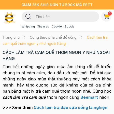
GIẢM 25K SHIP ĐƠN TỪ 500K MÃ FSTT
0
Whipping
Tiramisu
Cookie
Socola
Trang chủ
Công thức pha chế đồ uống
Cách làm trà
cam quế thơm ngon y như ngoài hàng
CÁCH LÀM TRÀ CAM QUẾ THƠM NGON Y NHƯ NGOÀI
HÀNG
Thời tiết những ngày giao mùa ẩm ương rất dễ khiến
chúng ta bị cảm cúm, đau đầu và mệt mỏi. Để trải qua
những ngày giao mùa thất thường này một cách khỏe
mạnh, hãy tăng cường sức đề kháng của cả gia đình
bạn bằng một ly trà cam quế thơm ngon nhé. Cùng học
cách làm Trà cam
quế
thơm ngon cùng
Beemart
nào!!
>>> Xem thêm
Cách làm trà đào sữa uống là nghiện