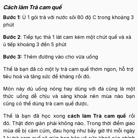
Cách làm Trà cam quế
Bước 1:
Ủ 1 gói trà với nước sôi 80 độ C trong khoảng 3
phút
Bước 2
: Tiếp tục thả 1 lát cam kèm một chút quế và xả
ủ tiếp khoảng 3 đến 5 phút
Bước 3:
Thêm đường vào cho vừa uống
Thế là bạn đã có một ly trà cam quế thơm ngon, hỗ trợ
tiêu hoá và tăng sức đề kháng rồi đó.
Món này dù uống nóng hay dùng với đá cũng là một
thức uống dễ chịu và sáng khoải nên mùa nào bạn
cũng có thể dùng trà cam quế được.
Thế là bạn đã học xong
cách làm Trà cam quế
rồi
đó. Thật đơn giản phải không nào. Trong thời điểm giao
mùa dễ bị cảm cúm, đau họng như bây giờ thì mỗi ngày
1 ly trà cam quế sẽ giúp bạn bảo vệ sức khoẻ của chính