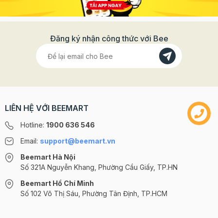
Đăng ký nhận công thức với Bee
LIÊN HỆ VỚI BEEMART
Hotline:
1900 636 546
Email:
support@beemart.vn
Beemart Hà Nội
Số 321A Nguyễn Khang, Phường Cầu Giấy, TP.HN
Beemart Hồ Chí Minh
Số 102 Võ Thị Sáu, Phường Tân Định, TP.HCM
@2024 CÔNG TY CỔ PHẦN BEEMART - GPĐKKD số: 0107285100 do Sở