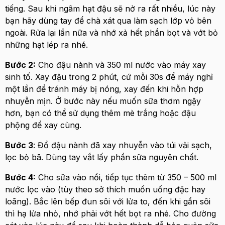
tiếng. Sau khi ngâm hạt đậu sẽ nở ra rất nhiều, lúc này
bạn hãy dùng tay để chà xát qua làm sạch lớp vỏ bên
ngoài. Rửa lại lần nữa và nhớ xả hết phần bọt và vớt bỏ
những hạt lép ra nhé.
Bước 2:
Cho đậu nành và 350 ml nước vào máy xay
sinh tố. Xay đậu trong 2 phút, cứ mỗi 30s để máy nghỉ
một lần để tránh máy bị nóng, xay đến khi hỗn hợp
nhuyễn mịn. Ở bước này nếu muốn sữa thơm ngậy
hơn, bạn có thể sử dụng thêm mè trắng hoặc đậu
phộng để xay cùng.
Bước 3
: Đổ đậu nành đã xay nhuyễn vào túi vải sạch,
lọc bỏ bã. Dùng tay vắt lấy phần sữa nguyên chất.
Bước 4:
Cho sữa vào nồi, tiếp tục thêm từ 350 – 500 ml
nước lọc vào (tùy theo sở thích muốn uống đặc hay
loãng). Bắc lên bếp đun sôi với lửa to, đến khi gần sôi
thì hạ lửa nhỏ, nhớ phải vớt hết bọt ra nhé. Cho đường