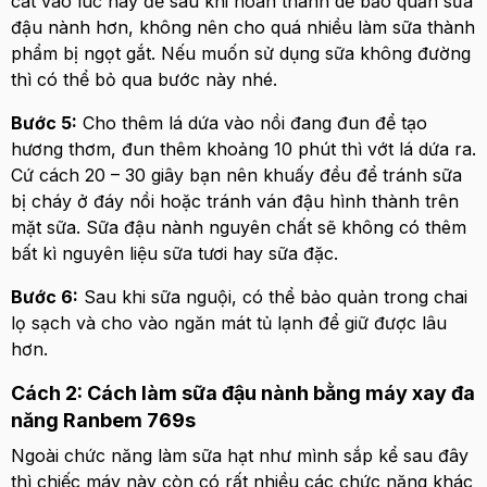
cát vào lúc này để sau khi hoàn thành dễ bảo quản sữa
đậu nành hơn, không nên cho quá nhiều làm sữa thành
phẩm bị ngọt gắt. Nếu muốn sử dụng sữa không đường
thì có thể bỏ qua bước này nhé.
Bước 5:
Cho thêm lá dứa vào nồi đang đun để tạo
hương thơm, đun thêm khoảng 10 phút thì vớt lá dứa ra.
Cứ cách 20 – 30 giây bạn nên khuấy đều để tránh sữa
bị cháy ở đáy nồi hoặc tránh ván đậu hình thành trên
mặt sữa. Sữa đậu nành nguyên chất sẽ không có thêm
bất kì nguyên liệu sữa tươi hay sữa đặc.
Bước 6:
Sau khi sữa nguội, có thể bảo quản trong chai
lọ sạch và cho vào ngăn mát tủ lạnh để giữ được lâu
hơn.
Cách 2: Cách làm sữa đậu nành bằng máy xay đa
năng Ranbem 769s
Ngoài chức năng làm sữa hạt như mình sắp kể sau đây
thì chiếc máy này còn có rất nhiều các chức năng khác