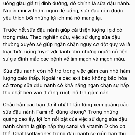
uống giàu giá trị dinh dưỡng, đó chính là sữa đậu nành.
Ngoài mùi vị thơm ngon dễ uống, sữa đậu còn được
yêu thích bởi những lợi ích mà nó mang lại.
Trước hết sữa đậu nành giúp cải thiện lượng lipid có
trong máu. Theo nghiên cứu, việc sử dụng sữa đậu
thường xuyên sẽ giúp ngăn chặn nguy cơ đột quỵ và là
loại thức uống tuyệt vời dành cho những người có tiền
sử gia đình mắc các bệnh về tim mạch và mạch máu.
Sữa đậu nành còn hỗ trợ trong việc giảm cân nhờ hàm
lượng calo thấp. Ngoài ra các axit béo không bão hòa
có trong sữa đậu nành có khả năng ngăn chặn sự hấp
thụ chất béo vào đường ruột, hỗ trợ giảm cân.
Chắc hẳn các bạn đã ít nhất 1 lần từng xem quảng cáo
sữa đậu nành Fami rồi đúng không? Trong những
quảng cáo ấy, lợi ích nổi bật của việc sử dụng sữa đậu
nành chính là giúp hấp thụ canxi và vitamin D cho cơ
thể. Chất Isoflavones trong đậu nành sẽ giúp hấp thụ