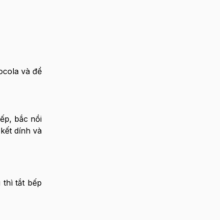
ocola và để
ếp, bắc nồi
kết dính và
thì tắt bếp