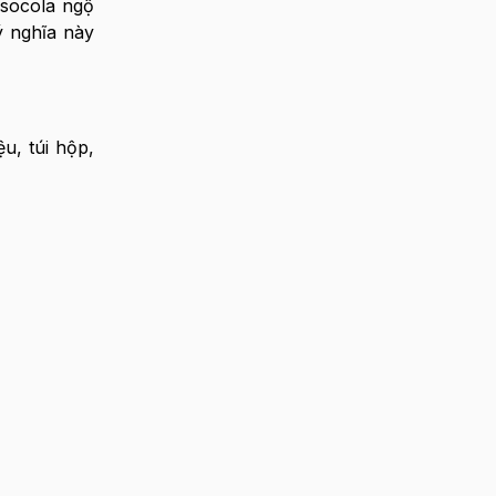
 socola ngộ
 nghĩa này
u, túi hộp,