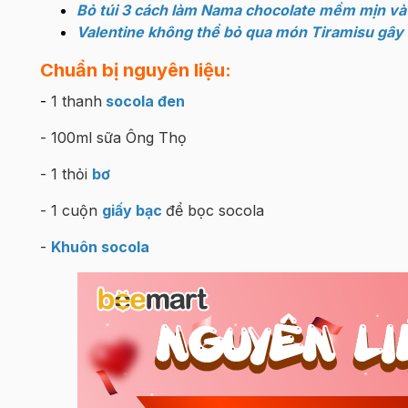
Bỏ túi 3 cách làm Nama chocolate mềm mịn và
Valentine không thể bỏ qua món Tiramisu gây
Chuẩn bị nguyên liệu:
-
1 thanh
socola đen
- 100ml sữa Ông Thọ
- 1 thỏi
bơ
- 1 cuộn
giấy bạc
để bọc socola
-
Khuôn socola