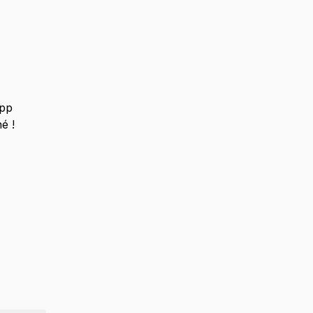
pp
é !