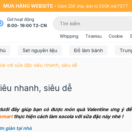
MUA HÀNG WEBSITE -
Giảm 25K ship đơn từ 500K mã FSTT
Giờ hoạt động
8:00- 19:00 T2-CN
Whipping
Tiramisu
Cookie
chủ
Set nguyên liệu
Đồ làm bánh
Trun
la với sữa đặc siêu nhanh, siêu dễ
iêu nhanh, siêu dễ
 dưới đây giúp bạn có được món quà Valentine ưng ý để
emart
thực hiện cách làm socola với sữa đặc này nhé !
n giản tại nhà