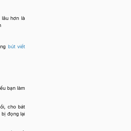
 lâu hơn là
n
bằng
bút viết
nếu bạn làm
ồi, cho bát
bị đọng lại