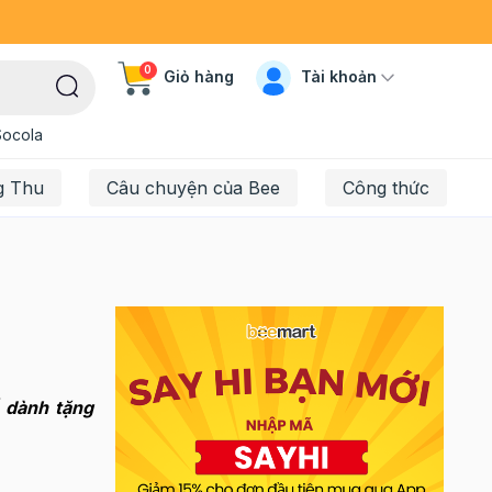
0
Tài khoản
Giỏ hàng
Socola
g Thu
Câu chuyện của Bee
Công thức
 dành tặng