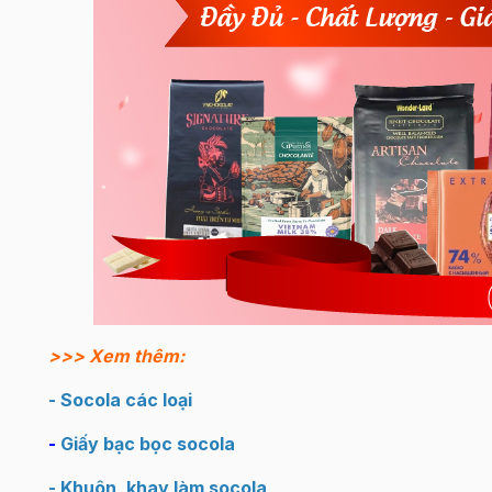
>>> Xem thêm:
- Socola các loại
-
Giấy bạc bọc socola
- Khuôn, khay làm socola