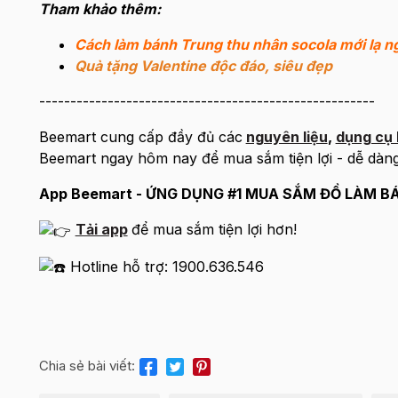
Tham khảo thêm:
Cách làm bánh Trung thu nhân socola mới lạ ng
Quà tặng Valentine độc đáo, siêu đẹp
------------------------------------------------------
Beemart cung cấp đầy đủ các
nguyên liệu
,
dụng cụ 
Beemart ngay hôm nay để mua sắm tiện lợi - dễ dàng
App Beemart - ỨNG DỤNG #1 MUA SẮM ĐỒ LÀM B
Tải app
để mua sắm tiện lợi hơn!
Hotline hỗ trợ: 1900.636.546
Chia sẻ bài viết: