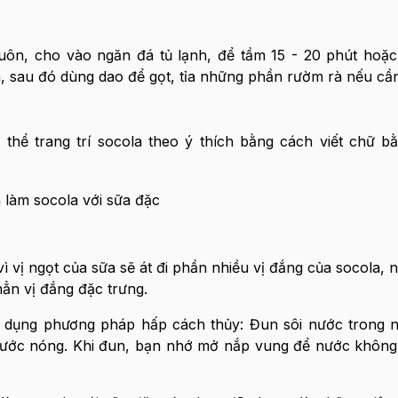
uôn, cho vào ngăn đá tủ lạnh, để tầm 15 - 20 phút hoặc
a, sau đó dùng dao để gọt, tỉa những phần rườm rà nếu cầ
thể trang trí socola theo ý thích bằng cách viết chữ 
ì vị ngọt của sữa sẽ át đi phần nhiều vị đắng của socola, 
ẳn vị đắng đặc trưng.
 dụng phương pháp hấp cách thủy: Đun sôi nước trong n
nước nóng. Khi đun, bạn nhớ mở nắp vung để nước không 