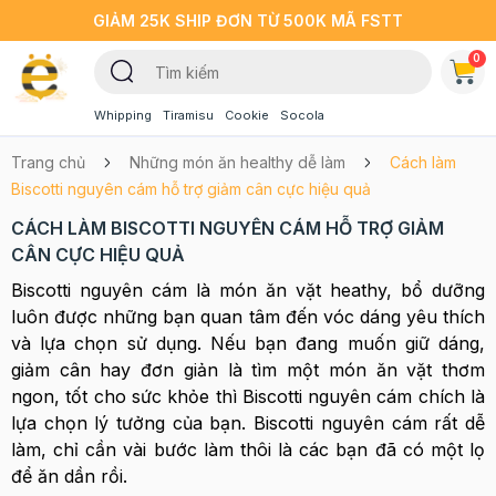
GIẢM 25K SHIP ĐƠN TỪ 500K MÃ FSTT
0
Whipping
Tiramisu
Cookie
Socola
Trang chủ
Những món ăn healthy dễ làm
Cách làm
Biscotti nguyên cám hỗ trợ giảm cân cực hiệu quả
CÁCH LÀM BISCOTTI NGUYÊN CÁM HỖ TRỢ GIẢM
CÂN CỰC HIỆU QUẢ
Biscotti nguyên cám là món ăn vặt heathy, bổ dưỡng
luôn được những bạn quan tâm đến vóc dáng yêu thích
và lựa chọn sử dụng. Nếu bạn đang muốn giữ dáng,
giảm cân hay đơn giản là tìm một món ăn vặt thơm
ngon, tốt cho sức khỏe thì Biscotti nguyên cám chích là
lựa chọn lý tưởng của bạn. Biscotti nguyên cám rất dễ
làm, chỉ cần vài bước làm thôi là các bạn đã có một lọ
để ăn dần rồi.