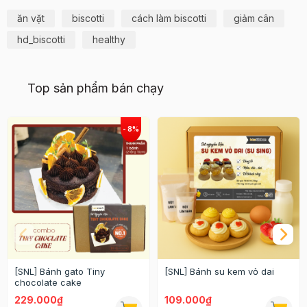
ăn vặt
biscotti
cách làm biscotti
giảm cân
hd_biscotti
healthy
Top sản phẩm bán chạy
[SNL] Bánh gato Tiny
[SNL] Bánh su kem vỏ dai
chocolate cake
229.000₫
109.000₫