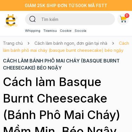
GIẢM 25K SHIP ĐƠN TỪ 500K MÃ FSTT
0
Whipping
Tiramisu
Cookie
Socola
Trang chủ
Cách làm bánh ngon, đơn giản tại nhà
Cách
làm bánh phô mai cháy (basque burnt cheesecake) béo ngậy
CÁCH LÀM BÁNH PHÔ MAI CHÁY (BASQUE BURNT
CHEESECAKE) BÉO NGẬY
Cách làm Basque
Burnt Cheesecake
(Bánh Phô Mai Cháy)
Mềm Mịn, Béo Ngậy